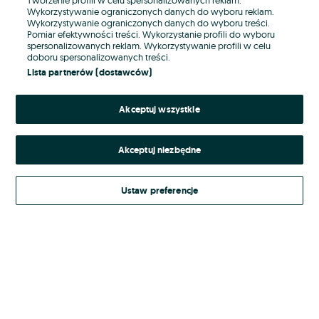
Wykorzystywanie ograniczonych danych do wyboru reklam.
Wykorzystywanie ograniczonych danych do wyboru treści.
Hasło
Pomiar efektywności treści. Wykorzystanie profili do wyboru
spersonalizowanych reklam. Wykorzystywanie profili w celu
doboru spersonalizowanych treści.
Lista partnerów (dostawców)
Nie pamiętasz hasła?
Akceptuj wszystkie
Zaloguj się
Akceptuj niezbędne
Kontynuując za pośrednictwem jednego z dostawców wskazanych powyżej,
akceptuję
Regulamin serwisu
OLX.pl w jego aktualnym brzmieniu.
Ustaw preferencje