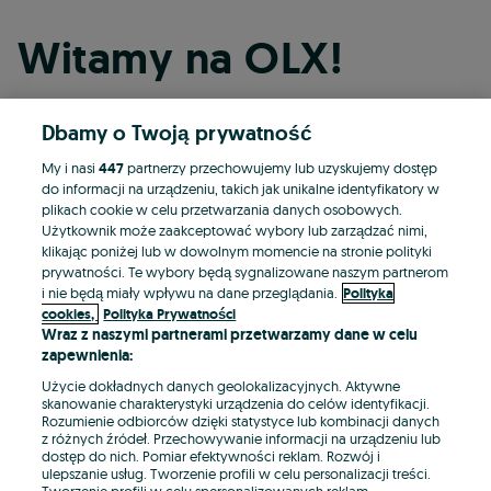
Witamy na OLX!
Dbamy o Twoją prywatność
Kontynuuj przez Facebooka
My i nasi
447
partnerzy przechowujemy lub uzyskujemy dostęp
do informacji na urządzeniu, takich jak unikalne identyfikatory w
Kontynuuj przez konto Apple
plikach cookie w celu przetwarzania danych osobowych.
Użytkownik może zaakceptować wybory lub zarządzać nimi,
klikając poniżej lub w dowolnym momencie na stronie polityki
prywatności. Te wybory będą sygnalizowane naszym partnerom
Kontynuuj przez konto Google
i nie będą miały wpływu na dane przeglądania.
Polityka
cookies,
Polityka Prywatności
Wraz z naszymi partnerami przetwarzamy dane w celu
LUB
zapewnienia:
Zaloguj się
Załóż konto
Użycie dokładnych danych geolokalizacyjnych. Aktywne
skanowanie charakterystyki urządzenia do celów identyfikacji.
Rozumienie odbiorców dzięki statystyce lub kombinacji danych
E-mail
z różnych źródeł. Przechowywanie informacji na urządzeniu lub
dostęp do nich. Pomiar efektywności reklam. Rozwój i
ulepszanie usług. Tworzenie profili w celu personalizacji treści.
Tworzenie profili w celu spersonalizowanych reklam.