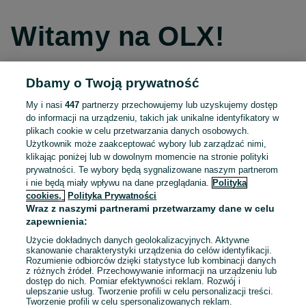
Witamy na OLX!
Dbamy o Twoją prywatność
Kontynuuj przez Facebooka
My i nasi
447
partnerzy przechowujemy lub uzyskujemy dostęp
do informacji na urządzeniu, takich jak unikalne identyfikatory w
Kontynuuj przez konto Apple
plikach cookie w celu przetwarzania danych osobowych.
Użytkownik może zaakceptować wybory lub zarządzać nimi,
klikając poniżej lub w dowolnym momencie na stronie polityki
prywatności. Te wybory będą sygnalizowane naszym partnerom
Kontynuuj przez konto Google
i nie będą miały wpływu na dane przeglądania.
Polityka
cookies,
Polityka Prywatności
Wraz z naszymi partnerami przetwarzamy dane w celu
LUB
zapewnienia:
Zaloguj się
Załóż konto
Użycie dokładnych danych geolokalizacyjnych. Aktywne
skanowanie charakterystyki urządzenia do celów identyfikacji.
Rozumienie odbiorców dzięki statystyce lub kombinacji danych
E-mail
z różnych źródeł. Przechowywanie informacji na urządzeniu lub
dostęp do nich. Pomiar efektywności reklam. Rozwój i
ulepszanie usług. Tworzenie profili w celu personalizacji treści.
Tworzenie profili w celu spersonalizowanych reklam.