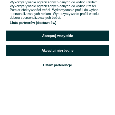
Wykorzystywanie ograniczonych danych do wyboru reklam.
Wykorzystywanie ograniczonych danych do wyboru treści.
Hasło
Pomiar efektywności treści. Wykorzystanie profili do wyboru
spersonalizowanych reklam. Wykorzystywanie profili w celu
doboru spersonalizowanych treści.
Lista partnerów (dostawców)
Nie pamiętasz hasła?
Akceptuj wszystkie
Zaloguj się
Akceptuj niezbędne
Kontynuując za pośrednictwem jednego z dostawców wskazanych powyżej,
Ustaw preferencje
akceptuję
Regulamin serwisu
OLX.pl w jego aktualnym brzmieniu.