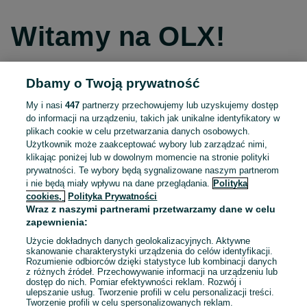
Witamy na OLX!
Dbamy o Twoją prywatność
Kontynuuj przez Facebooka
My i nasi
447
partnerzy przechowujemy lub uzyskujemy dostęp
do informacji na urządzeniu, takich jak unikalne identyfikatory w
Kontynuuj przez konto Apple
plikach cookie w celu przetwarzania danych osobowych.
Użytkownik może zaakceptować wybory lub zarządzać nimi,
klikając poniżej lub w dowolnym momencie na stronie polityki
prywatności. Te wybory będą sygnalizowane naszym partnerom
Kontynuuj przez konto Google
i nie będą miały wpływu na dane przeglądania.
Polityka
cookies,
Polityka Prywatności
Wraz z naszymi partnerami przetwarzamy dane w celu
LUB
zapewnienia:
Zaloguj się
Załóż konto
Użycie dokładnych danych geolokalizacyjnych. Aktywne
skanowanie charakterystyki urządzenia do celów identyfikacji.
Rozumienie odbiorców dzięki statystyce lub kombinacji danych
E-mail
z różnych źródeł. Przechowywanie informacji na urządzeniu lub
dostęp do nich. Pomiar efektywności reklam. Rozwój i
ulepszanie usług. Tworzenie profili w celu personalizacji treści.
Tworzenie profili w celu spersonalizowanych reklam.