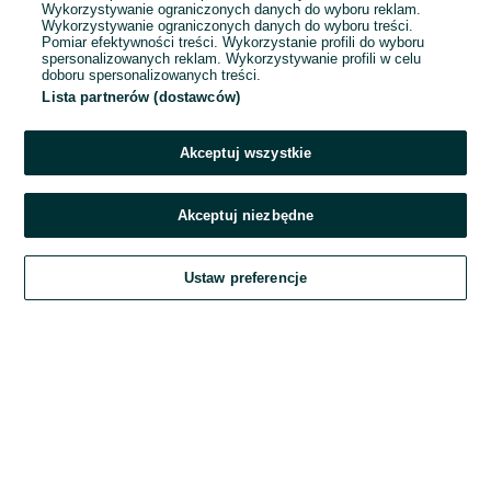
Wykorzystywanie ograniczonych danych do wyboru reklam.
Wykorzystywanie ograniczonych danych do wyboru treści.
Hasło
Pomiar efektywności treści. Wykorzystanie profili do wyboru
spersonalizowanych reklam. Wykorzystywanie profili w celu
doboru spersonalizowanych treści.
Lista partnerów (dostawców)
Nie pamiętasz hasła?
Akceptuj wszystkie
Zaloguj się
Akceptuj niezbędne
Kontynuując za pośrednictwem jednego z dostawców wskazanych powyżej,
Ustaw preferencje
akceptuję
Regulamin serwisu
OLX.pl w jego aktualnym brzmieniu.