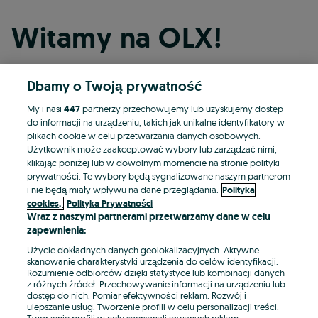
Witamy na OLX!
Dbamy o Twoją prywatność
Kontynuuj przez Facebooka
My i nasi
447
partnerzy przechowujemy lub uzyskujemy dostęp
do informacji na urządzeniu, takich jak unikalne identyfikatory w
Kontynuuj przez konto Apple
plikach cookie w celu przetwarzania danych osobowych.
Użytkownik może zaakceptować wybory lub zarządzać nimi,
klikając poniżej lub w dowolnym momencie na stronie polityki
prywatności. Te wybory będą sygnalizowane naszym partnerom
Kontynuuj przez konto Google
i nie będą miały wpływu na dane przeglądania.
Polityka
cookies,
Polityka Prywatności
Wraz z naszymi partnerami przetwarzamy dane w celu
LUB
zapewnienia:
Zaloguj się
Załóż konto
Użycie dokładnych danych geolokalizacyjnych. Aktywne
skanowanie charakterystyki urządzenia do celów identyfikacji.
Rozumienie odbiorców dzięki statystyce lub kombinacji danych
E-mail
z różnych źródeł. Przechowywanie informacji na urządzeniu lub
dostęp do nich. Pomiar efektywności reklam. Rozwój i
ulepszanie usług. Tworzenie profili w celu personalizacji treści.
Tworzenie profili w celu spersonalizowanych reklam.