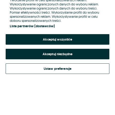
Wykorzystywanie ograniczonych danych do wyboru reklam.
Wykorzystywanie ograniczonych danych do wyboru treści.
Hasło
Pomiar efektywności treści. Wykorzystanie profili do wyboru
spersonalizowanych reklam. Wykorzystywanie profili w celu
doboru spersonalizowanych treści.
Lista partnerów (dostawców)
Nie pamiętasz hasła?
Akceptuj wszystkie
Zaloguj się
Akceptuj niezbędne
Kontynuując za pośrednictwem jednego z dostawców wskazanych powyżej,
akceptuję
Regulamin serwisu
OLX.pl w jego aktualnym brzmieniu.
Ustaw preferencje