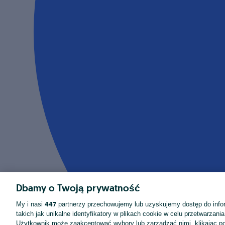
Dbamy o Twoją prywatność
447
My i nasi
partnerzy przechowujemy lub uzyskujemy dostęp do infor
takich jak unikalne identyfikatory w plikach cookie w celu przetwarzan
Użytkownik może zaakceptować wybory lub zarządzać nimi, klikając po