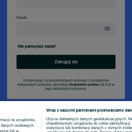
Hasło
Nie pamiętasz hasła?
Zaloguj się
Kontynuując za pośrednictwem jednego z dostawców
Regulamin serwisu
wskazanych powyżej, akceptuję
OLX.pl w
jego aktualnym brzmieniu.
Wraz z naszymi partnerami przetwarzamy dan
Użycie dokładnych danych geolokalizacyjnych. A
macji na urządzeniu,
charakterystyki urządzenia do celów identyfikacji
ia danych osobowych.
statystyce lub kombinacji danych z różnych źróde
niżej lub w