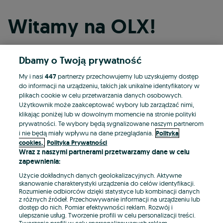
Witamy na OLX!
Dbamy o Twoją prywatność
Kontynuuj przez Facebooka
My i nasi
447
partnerzy przechowujemy lub uzyskujemy dostęp
do informacji na urządzeniu, takich jak unikalne identyfikatory w
Kontynuuj przez konto Apple
plikach cookie w celu przetwarzania danych osobowych.
Użytkownik może zaakceptować wybory lub zarządzać nimi,
klikając poniżej lub w dowolnym momencie na stronie polityki
prywatności. Te wybory będą sygnalizowane naszym partnerom
Kontynuuj przez konto Google
i nie będą miały wpływu na dane przeglądania.
Polityka
cookies,
Polityka Prywatności
Wraz z naszymi partnerami przetwarzamy dane w celu
LUB
zapewnienia:
Zaloguj się
Załóż konto
Użycie dokładnych danych geolokalizacyjnych. Aktywne
skanowanie charakterystyki urządzenia do celów identyfikacji.
Rozumienie odbiorców dzięki statystyce lub kombinacji danych
E-mail
z różnych źródeł. Przechowywanie informacji na urządzeniu lub
dostęp do nich. Pomiar efektywności reklam. Rozwój i
ulepszanie usług. Tworzenie profili w celu personalizacji treści.
Tworzenie profili w celu spersonalizowanych reklam.