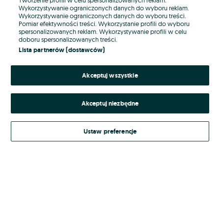
Wykorzystywanie ograniczonych danych do wyboru reklam.
Wykorzystywanie ograniczonych danych do wyboru treści.
Hasło
Pomiar efektywności treści. Wykorzystanie profili do wyboru
spersonalizowanych reklam. Wykorzystywanie profili w celu
doboru spersonalizowanych treści.
Lista partnerów (dostawców)
Nie pamiętasz hasła?
Akceptuj wszystkie
Zaloguj się
Akceptuj niezbędne
Kontynuując za pośrednictwem jednego z dostawców wskazanych powyżej,
akceptuję
Regulamin serwisu
OLX.pl w jego aktualnym brzmieniu.
Ustaw preferencje