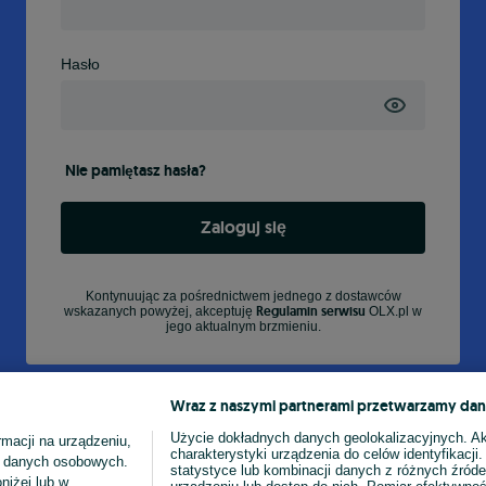
Hasło
Nie pamiętasz hasła?
Zaloguj się
Kontynuując za pośrednictwem jednego z dostawców
Regulamin serwisu
wskazanych powyżej, akceptuję
OLX.pl w
jego aktualnym brzmieniu.
Wraz z naszymi partnerami przetwarzamy dan
Użycie dokładnych danych geolokalizacyjnych. A
macji na urządzeniu,
charakterystyki urządzenia do celów identyfikacji
ia danych osobowych.
statystyce lub kombinacji danych z różnych źróde
niżej lub w