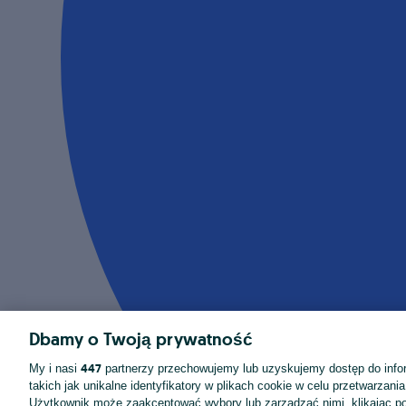
Dbamy o Twoją prywatność
447
My i nasi
partnerzy przechowujemy lub uzyskujemy dostęp do infor
takich jak unikalne identyfikatory w plikach cookie w celu przetwarzan
Użytkownik może zaakceptować wybory lub zarządzać nimi, klikając po