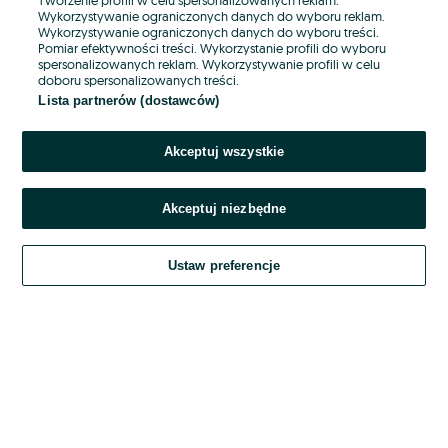
Wykorzystywanie ograniczonych danych do wyboru reklam.
Wykorzystywanie ograniczonych danych do wyboru treści.
Hasło
Pomiar efektywności treści. Wykorzystanie profili do wyboru
spersonalizowanych reklam. Wykorzystywanie profili w celu
doboru spersonalizowanych treści.
Lista partnerów (dostawców)
Nie pamiętasz hasła?
Akceptuj wszystkie
Zaloguj się
Akceptuj niezbędne
Kontynuując za pośrednictwem jednego z dostawców wskazanych powyżej,
akceptuję
OLX.pl w jego aktualnym brzmieniu.
Ustaw preferencje
Regulamin serwisu