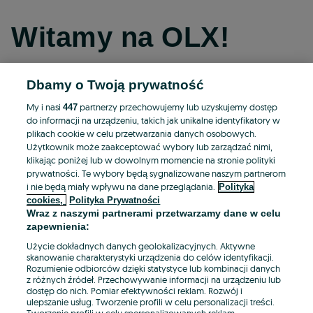
Witamy na OLX!
Dbamy o Twoją prywatność
Kontynuuj przez Facebooka
My i nasi
partnerzy przechowujemy lub uzyskujemy dostęp
447
do informacji na urządzeniu, takich jak unikalne identyfikatory w
Kontynuuj przez konto Apple
plikach cookie w celu przetwarzania danych osobowych.
Użytkownik może zaakceptować wybory lub zarządzać nimi,
klikając poniżej lub w dowolnym momencie na stronie polityki
prywatności. Te wybory będą sygnalizowane naszym partnerom
Kontynuuj przez konto Google
i nie będą miały wpływu na dane przeglądania.
Polityka
cookies,
Polityka Prywatności
Wraz z naszymi partnerami przetwarzamy dane w celu
LUB
zapewnienia:
Zaloguj się
Załóż konto
Użycie dokładnych danych geolokalizacyjnych. Aktywne
skanowanie charakterystyki urządzenia do celów identyfikacji.
Rozumienie odbiorców dzięki statystyce lub kombinacji danych
E-mail
z różnych źródeł. Przechowywanie informacji na urządzeniu lub
dostęp do nich. Pomiar efektywności reklam. Rozwój i
ulepszanie usług. Tworzenie profili w celu personalizacji treści.
Tworzenie profili w celu spersonalizowanych reklam.