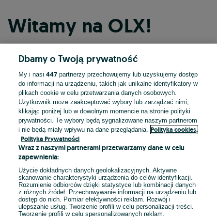
Witamy na OLX!
Dbamy o Twoją prywatność
Kontynuuj przez Facebooka
447
My i nasi
partnerzy przechowujemy lub uzyskujemy dostęp
do informacji na urządzeniu, takich jak unikalne identyfikatory w
Kontynuuj przez konto Apple
plikach cookie w celu przetwarzania danych osobowych.
Użytkownik może zaakceptować wybory lub zarządzać nimi,
klikając poniżej lub w dowolnym momencie na stronie polityki
prywatności. Te wybory będą sygnalizowane naszym partnerom
Kontynuuj przez konto Google
Polityka cookies,
i nie będą miały wpływu na dane przeglądania.
Polityka Prywatności
Wraz z naszymi partnerami przetwarzamy dane w celu
LUB
zapewnienia:
Zaloguj się
Załóż konto
Użycie dokładnych danych geolokalizacyjnych. Aktywne
skanowanie charakterystyki urządzenia do celów identyfikacji.
Rozumienie odbiorców dzięki statystyce lub kombinacji danych
E-mail
z różnych źródeł. Przechowywanie informacji na urządzeniu lub
dostęp do nich. Pomiar efektywności reklam. Rozwój i
ulepszanie usług. Tworzenie profili w celu personalizacji treści.
Tworzenie profili w celu spersonalizowanych reklam.