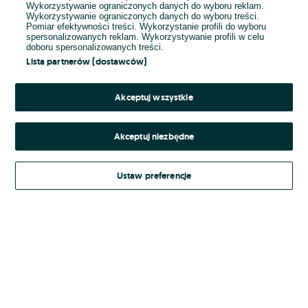
Wykorzystywanie ograniczonych danych do wyboru reklam.
Wykorzystywanie ograniczonych danych do wyboru treści.
Hasło
Pomiar efektywności treści. Wykorzystanie profili do wyboru
spersonalizowanych reklam. Wykorzystywanie profili w celu
doboru spersonalizowanych treści.
Lista partnerów (dostawców)
Nie pamiętasz hasła?
Akceptuj wszystkie
Zaloguj się
Akceptuj niezbędne
Kontynuując za pośrednictwem jednego z dostawców wskazanych powyżej,
Ustaw preferencje
Regulamin serwisu
akceptuję
OLX.pl w jego aktualnym brzmieniu.