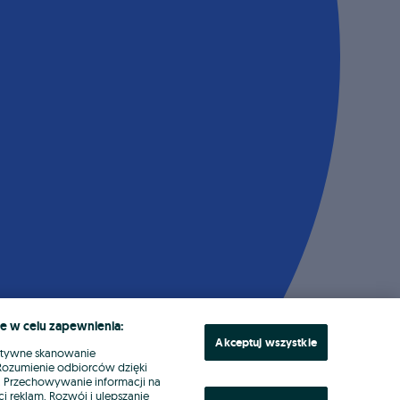
e w celu zapewnienia:
Akceptuj wszystkie
ktywne skanowanie
. Rozumienie odbiorców dzięki
ł. Przechowywanie informacji na
i reklam. Rozwój i ulepszanie