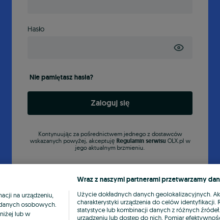
Hasło
Nie pamiętasz hasła?
Zaloguj się
Kontynuując za pośrednictwem jednego z dostawców
wskazanych powyżej, akceptuję
Regulamin serwisu
OLX.pl w
jego aktualnym brzmieniu.
Wraz z naszymi partnerami przetwarzamy dan
Użycie dokładnych danych geolokalizacyjnych. A
cji na urządzeniu,
charakterystyki urządzenia do celów identyfikacji
ia danych osobowych.
statystyce lub kombinacji danych z różnych źróde
niżej lub w
urządzeniu lub dostęp do nich. Pomiar efektywnośc