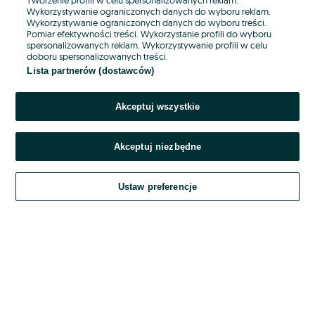
Wykorzystywanie ograniczonych danych do wyboru reklam.
Wykorzystywanie ograniczonych danych do wyboru treści.
Hasło
Pomiar efektywności treści. Wykorzystanie profili do wyboru
spersonalizowanych reklam. Wykorzystywanie profili w celu
doboru spersonalizowanych treści.
Lista partnerów (dostawców)
Nie pamiętasz hasła?
Akceptuj wszystkie
Zaloguj się
Akceptuj niezbędne
Kontynuując za pośrednictwem jednego z dostawców wskazanych powyżej,
akceptuję
OLX.pl w jego aktualnym brzmieniu.
Ustaw preferencje
Regulamin serwisu