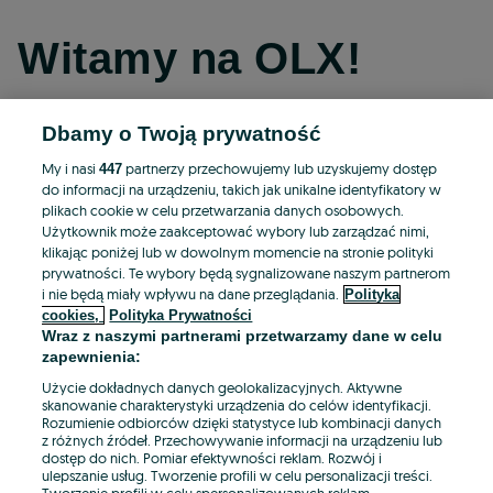
Witamy na OLX!
Dbamy o Twoją prywatność
Kontynuuj przez Facebooka
My i nasi
partnerzy przechowujemy lub uzyskujemy dostęp
447
do informacji na urządzeniu, takich jak unikalne identyfikatory w
Kontynuuj przez konto Apple
plikach cookie w celu przetwarzania danych osobowych.
Użytkownik może zaakceptować wybory lub zarządzać nimi,
klikając poniżej lub w dowolnym momencie na stronie polityki
prywatności. Te wybory będą sygnalizowane naszym partnerom
Kontynuuj przez konto Google
i nie będą miały wpływu na dane przeglądania.
Polityka
cookies,
Polityka Prywatności
Wraz z naszymi partnerami przetwarzamy dane w celu
LUB
zapewnienia:
Zaloguj się
Załóż konto
Użycie dokładnych danych geolokalizacyjnych. Aktywne
skanowanie charakterystyki urządzenia do celów identyfikacji.
Rozumienie odbiorców dzięki statystyce lub kombinacji danych
E-mail
z różnych źródeł. Przechowywanie informacji na urządzeniu lub
dostęp do nich. Pomiar efektywności reklam. Rozwój i
ulepszanie usług. Tworzenie profili w celu personalizacji treści.
Tworzenie profili w celu spersonalizowanych reklam.