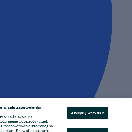
e w celu zapewnienia:
Akceptuj wszystkie
ktywne skanowanie
. Rozumienie odbiorców dzięki
ł. Przechowywanie informacji na
i reklam. Rozwój i ulepszanie