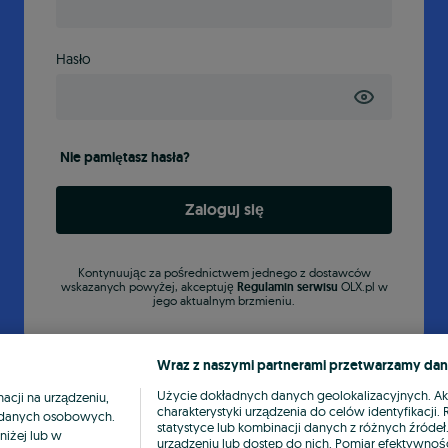
Hasło
Nie pamiętasz hasła?
Zaloguj się
Kontynuując za pośrednictwem jednego z dostawców
wskazanych powyżej, akceptuję
Regulamin serwisu
OLX.pl w
jego aktualnym brzmieniu.
Wraz z naszymi partnerami przetwarzamy dan
Użycie dokładnych danych geolokalizacyjnych. A
cji na urządzeniu,
charakterystyki urządzenia do celów identyfikacji
ia danych osobowych.
statystyce lub kombinacji danych z różnych źróde
niżej lub w
urządzeniu lub dostęp do nich. Pomiar efektywnośc