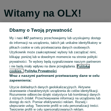
Witamy na OLX!
Dbamy o Twoją prywatność
Kontynuuj przez Facebooka
My i nasi
447
partnerzy przechowujemy lub uzyskujemy dostęp
do informacji na urządzeniu, takich jak unikalne identyfikatory w
Kontynuuj przez konto Apple
plikach cookie w celu przetwarzania danych osobowych.
Użytkownik może zaakceptować wybory lub zarządzać nimi,
klikając poniżej lub w dowolnym momencie na stronie polityki
prywatności. Te wybory będą sygnalizowane naszym partnerom
Kontynuuj przez konto Google
i nie będą miały wpływu na dane przeglądania.
Polityka
cookies,
Polityka Prywatności
Wraz z naszymi partnerami przetwarzamy dane w celu
LUB
zapewnienia:
Zaloguj się
Załóż konto
Użycie dokładnych danych geolokalizacyjnych. Aktywne
skanowanie charakterystyki urządzenia do celów identyfikacji.
Rozumienie odbiorców dzięki statystyce lub kombinacji danych
E-mail
z różnych źródeł. Przechowywanie informacji na urządzeniu lub
dostęp do nich. Pomiar efektywności reklam. Rozwój i
ulepszanie usług. Tworzenie profili w celu personalizacji treści.
Tworzenie profili w celu spersonalizowanych reklam.