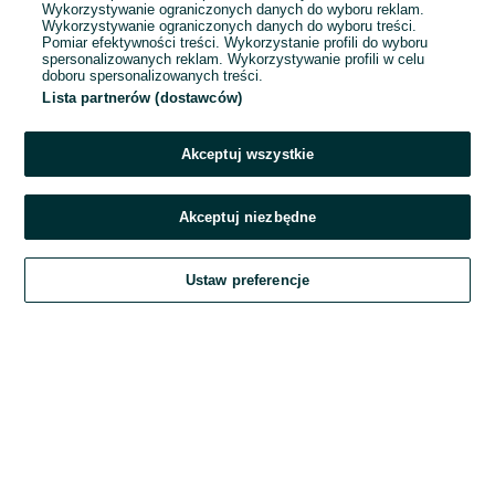
Wykorzystywanie ograniczonych danych do wyboru reklam.
Wykorzystywanie ograniczonych danych do wyboru treści.
Hasło
Pomiar efektywności treści. Wykorzystanie profili do wyboru
spersonalizowanych reklam. Wykorzystywanie profili w celu
doboru spersonalizowanych treści.
Lista partnerów (dostawców)
Nie pamiętasz hasła?
Akceptuj wszystkie
Zaloguj się
Akceptuj niezbędne
Kontynuując za pośrednictwem jednego z dostawców wskazanych powyżej,
Ustaw preferencje
akceptuję
Regulamin serwisu
OLX.pl w jego aktualnym brzmieniu.