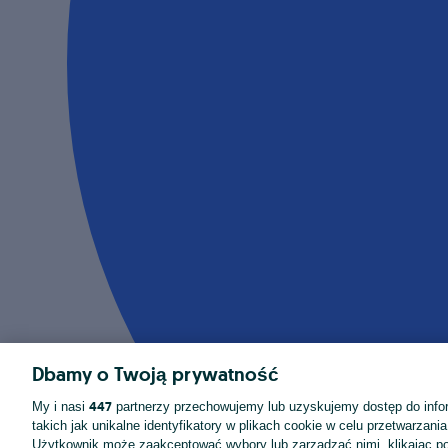
Dbamy o Twoją prywatność
447
My i nasi
partnerzy przechowujemy lub uzyskujemy dostęp do infor
takich jak unikalne identyfikatory w plikach cookie w celu przetwarzan
Użytkownik może zaakceptować wybory lub zarządzać nimi, klikając po