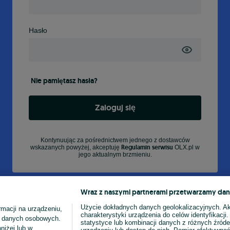
Hasło
Nie pamiętasz hasła?
Zaloguj się
Kontynuując za pośrednictwem jednego z dostawców
Regulamin serwisu
wskazanych powyżej, akceptuję
OLX.pl w
jego aktualnym brzmieniu.
Wraz z naszymi partnerami przetwarzamy dan
Użycie dokładnych danych geolokalizacyjnych. A
macji na urządzeniu,
charakterystyki urządzenia do celów identyfikacji
ia danych osobowych.
statystyce lub kombinacji danych z różnych źróde
niżej lub w