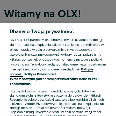
Witamy na OLX!
Dbamy o Twoją prywatność
Kontynuuj przez Facebooka
My i nasi
447
partnerzy przechowujemy lub uzyskujemy dostęp
do informacji na urządzeniu, takich jak unikalne identyfikatory w
Kontynuuj przez konto Apple
plikach cookie w celu przetwarzania danych osobowych.
Użytkownik może zaakceptować wybory lub zarządzać nimi,
klikając poniżej lub w dowolnym momencie na stronie polityki
prywatności. Te wybory będą sygnalizowane naszym partnerom
Kontynuuj przez konto Google
i nie będą miały wpływu na dane przeglądania.
Polityka
cookies,
Polityka Prywatności
Wraz z naszymi partnerami przetwarzamy dane w celu
LUB
zapewnienia:
Zaloguj się
Załóż konto
Użycie dokładnych danych geolokalizacyjnych. Aktywne
skanowanie charakterystyki urządzenia do celów identyfikacji.
Rozumienie odbiorców dzięki statystyce lub kombinacji danych
E-mail
z różnych źródeł. Przechowywanie informacji na urządzeniu lub
dostęp do nich. Pomiar efektywności reklam. Rozwój i
ulepszanie usług. Tworzenie profili w celu personalizacji treści.
Tworzenie profili w celu spersonalizowanych reklam.