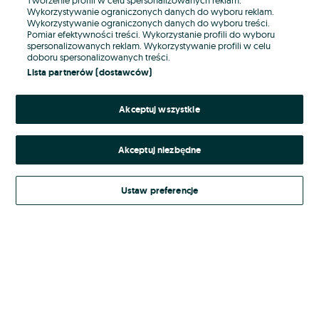
Wykorzystywanie ograniczonych danych do wyboru reklam.
Wykorzystywanie ograniczonych danych do wyboru treści.
Hasło
Pomiar efektywności treści. Wykorzystanie profili do wyboru
spersonalizowanych reklam. Wykorzystywanie profili w celu
doboru spersonalizowanych treści.
Lista partnerów (dostawców)
Nie pamiętasz hasła?
Akceptuj wszystkie
Zaloguj się
Akceptuj niezbędne
Kontynuując za pośrednictwem jednego z dostawców wskazanych powyżej,
akceptuję
Regulamin serwisu
OLX.pl w jego aktualnym brzmieniu.
Ustaw preferencje