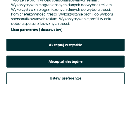
Wykorzystywanie ograniczonych danych do wyboru reklam.
Wykorzystywanie ograniczonych danych do wyboru treści.
Hasło
Pomiar efektywności treści. Wykorzystanie profili do wyboru
spersonalizowanych reklam. Wykorzystywanie profili w celu
doboru spersonalizowanych treści.
Lista partnerów (dostawców)
Nie pamiętasz hasła?
Akceptuj wszystkie
Zaloguj się
Akceptuj niezbędne
Kontynuując za pośrednictwem jednego z dostawców wskazanych powyżej,
akceptuję
Regulamin serwisu
OLX.pl w jego aktualnym brzmieniu.
Ustaw preferencje