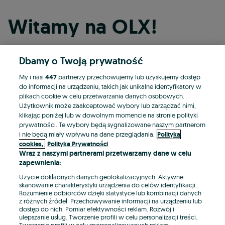
Witamy na OLX!
Dbamy o Twoją prywatność
Kontynuuj przez Facebooka
My i nasi
447
partnerzy przechowujemy lub uzyskujemy dostęp
do informacji na urządzeniu, takich jak unikalne identyfikatory w
Kontynuuj przez konto Apple
plikach cookie w celu przetwarzania danych osobowych.
Użytkownik może zaakceptować wybory lub zarządzać nimi,
klikając poniżej lub w dowolnym momencie na stronie polityki
prywatności. Te wybory będą sygnalizowane naszym partnerom
Kontynuuj przez konto Google
i nie będą miały wpływu na dane przeglądania.
Polityka
cookies,
Polityka Prywatności
Wraz z naszymi partnerami przetwarzamy dane w celu
LUB
zapewnienia:
Zaloguj się
Załóż konto
Użycie dokładnych danych geolokalizacyjnych. Aktywne
skanowanie charakterystyki urządzenia do celów identyfikacji.
Rozumienie odbiorców dzięki statystyce lub kombinacji danych
E-mail
z różnych źródeł. Przechowywanie informacji na urządzeniu lub
dostęp do nich. Pomiar efektywności reklam. Rozwój i
ulepszanie usług. Tworzenie profili w celu personalizacji treści.
Tworzenie profili w celu spersonalizowanych reklam.