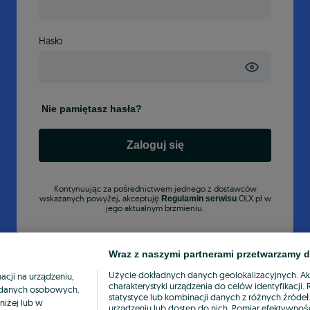
Hasło
Nie pamiętasz hasła?
Zaloguj się
Kontynuując za pośrednictwem jednego z dostawców
wskazanych powyżej, akceptuję
OLX.pl w
Regulamin serwisu
jego aktualnym brzmieniu.
Wraz z naszymi partnerami przetwarzamy d
Użycie dokładnych danych geolokalizacyjnych. A
cji na urządzeniu,
charakterystyki urządzenia do celów identyfikacji
ia danych osobowych.
statystyce lub kombinacji danych z różnych źróde
niżej lub w
urządzeniu lub dostęp do nich. Pomiar efektywnośc