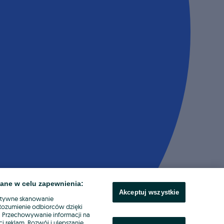
ane w celu zapewnienia:
Akceptuj wszystkie
ktywne skanowanie
. Rozumienie odbiorców dzięki
ł. Przechowywanie informacji na
i reklam. Rozwój i ulepszanie