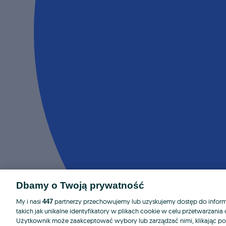
Dbamy o Twoją prywatność
My i nasi
partnerzy przechowujemy lub uzyskujemy dostęp do informa
447
takich jak unikalne identyfikatory w plikach cookie w celu przetwarzan
Użytkownik może zaakceptować wybory lub zarządzać nimi, klikając po