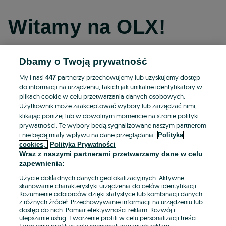
Witamy na OLX!
Dbamy o Twoją prywatność
Kontynuuj przez Facebooka
My i nasi
partnerzy przechowujemy lub uzyskujemy dostęp
447
do informacji na urządzeniu, takich jak unikalne identyfikatory w
Kontynuuj przez konto Apple
plikach cookie w celu przetwarzania danych osobowych.
Użytkownik może zaakceptować wybory lub zarządzać nimi,
klikając poniżej lub w dowolnym momencie na stronie polityki
prywatności. Te wybory będą sygnalizowane naszym partnerom
Kontynuuj przez konto Google
i nie będą miały wpływu na dane przeglądania.
Polityka
cookies,
Polityka Prywatności
Wraz z naszymi partnerami przetwarzamy dane w celu
LUB
zapewnienia:
Zaloguj się
Załóż konto
Użycie dokładnych danych geolokalizacyjnych. Aktywne
skanowanie charakterystyki urządzenia do celów identyfikacji.
Rozumienie odbiorców dzięki statystyce lub kombinacji danych
E-mail
z różnych źródeł. Przechowywanie informacji na urządzeniu lub
dostęp do nich. Pomiar efektywności reklam. Rozwój i
ulepszanie usług. Tworzenie profili w celu personalizacji treści.
Tworzenie profili w celu spersonalizowanych reklam.