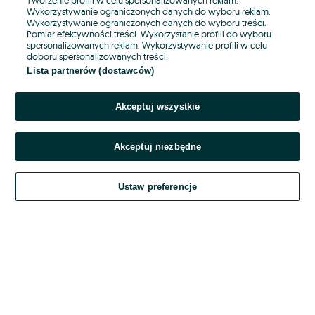
Wykorzystywanie ograniczonych danych do wyboru reklam.
Wykorzystywanie ograniczonych danych do wyboru treści.
Hasło
Pomiar efektywności treści. Wykorzystanie profili do wyboru
spersonalizowanych reklam. Wykorzystywanie profili w celu
doboru spersonalizowanych treści.
Lista partnerów (dostawców)
Nie pamiętasz hasła?
Akceptuj wszystkie
Zaloguj się
Akceptuj niezbędne
Kontynuując za pośrednictwem jednego z dostawców wskazanych powyżej,
akceptuję
OLX.pl w jego aktualnym brzmieniu.
Ustaw preferencje
Regulamin serwisu