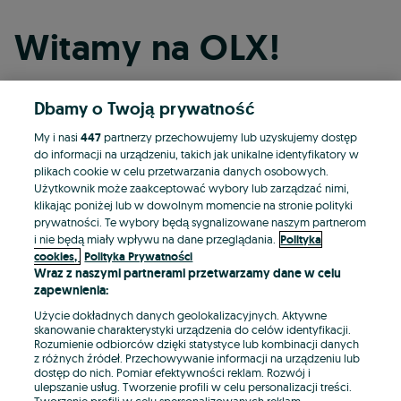
Witamy na OLX!
Dbamy o Twoją prywatność
Kontynuuj przez Facebooka
My i nasi
447
partnerzy przechowujemy lub uzyskujemy dostęp
do informacji na urządzeniu, takich jak unikalne identyfikatory w
Kontynuuj przez konto Apple
plikach cookie w celu przetwarzania danych osobowych.
Użytkownik może zaakceptować wybory lub zarządzać nimi,
klikając poniżej lub w dowolnym momencie na stronie polityki
prywatności. Te wybory będą sygnalizowane naszym partnerom
Kontynuuj przez konto Google
i nie będą miały wpływu na dane przeglądania.
Polityka
cookies,
Polityka Prywatności
Wraz z naszymi partnerami przetwarzamy dane w celu
LUB
zapewnienia:
Zaloguj się
Załóż konto
Użycie dokładnych danych geolokalizacyjnych. Aktywne
skanowanie charakterystyki urządzenia do celów identyfikacji.
Rozumienie odbiorców dzięki statystyce lub kombinacji danych
E-mail
z różnych źródeł. Przechowywanie informacji na urządzeniu lub
dostęp do nich. Pomiar efektywności reklam. Rozwój i
ulepszanie usług. Tworzenie profili w celu personalizacji treści.
Tworzenie profili w celu spersonalizowanych reklam.