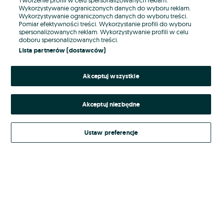
Wykorzystywanie ograniczonych danych do wyboru reklam.
Wykorzystywanie ograniczonych danych do wyboru treści.
Hasło
Pomiar efektywności treści. Wykorzystanie profili do wyboru
spersonalizowanych reklam. Wykorzystywanie profili w celu
doboru spersonalizowanych treści.
Lista partnerów (dostawców)
Nie pamiętasz hasła?
Akceptuj wszystkie
Zaloguj się
Akceptuj niezbędne
Kontynuując za pośrednictwem jednego z dostawców wskazanych powyżej,
akceptuję
Regulamin serwisu
OLX.pl w jego aktualnym brzmieniu.
Ustaw preferencje