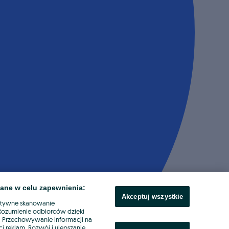
ane w celu zapewnienia:
Akceptuj wszystkie
ktywne skanowanie
. Rozumienie odbiorców dzięki
ł. Przechowywanie informacji na
i reklam. Rozwój i ulepszanie