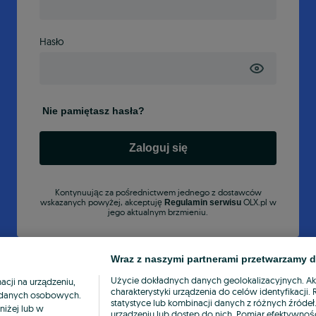
Hasło
Nie pamiętasz hasła?
Zaloguj się
Kontynuując za pośrednictwem jednego z dostawców
wskazanych powyżej, akceptuję
OLX.pl w
Regulamin serwisu
jego aktualnym brzmieniu.
Wraz z naszymi partnerami przetwarzamy d
Użycie dokładnych danych geolokalizacyjnych. A
cji na urządzeniu,
charakterystyki urządzenia do celów identyfikacji
ia danych osobowych.
statystyce lub kombinacji danych z różnych źróde
niżej lub w
urządzeniu lub dostęp do nich. Pomiar efektywnośc