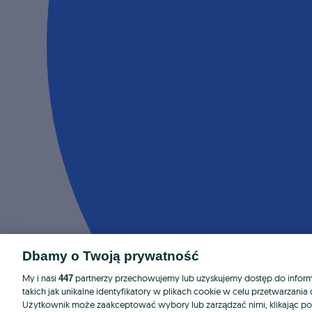
Dbamy o Twoją prywatność
My i nasi
partnerzy przechowujemy lub uzyskujemy dostęp do informa
447
takich jak unikalne identyfikatory w plikach cookie w celu przetwarzan
Użytkownik może zaakceptować wybory lub zarządzać nimi, klikając po