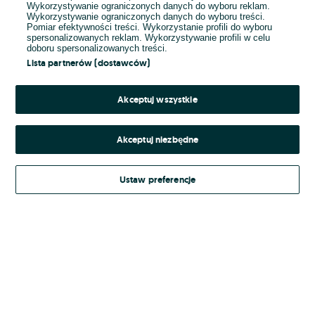
Wykorzystywanie ograniczonych danych do wyboru reklam.
Wykorzystywanie ograniczonych danych do wyboru treści.
Hasło
Pomiar efektywności treści. Wykorzystanie profili do wyboru
spersonalizowanych reklam. Wykorzystywanie profili w celu
doboru spersonalizowanych treści.
Lista partnerów (dostawców)
Nie pamiętasz hasła?
Akceptuj wszystkie
Zaloguj się
Akceptuj niezbędne
Kontynuując za pośrednictwem jednego z dostawców wskazanych powyżej,
Ustaw preferencje
Regulamin serwisu
akceptuję
OLX.pl w jego aktualnym brzmieniu.