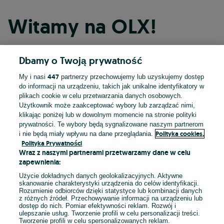
Witamy na OLX!
Dbamy o Twoją prywatność
Kontynuuj przez Facebooka
447
My i nasi
partnerzy przechowujemy lub uzyskujemy dostęp
do informacji na urządzeniu, takich jak unikalne identyfikatory w
Kontynuuj przez konto Apple
plikach cookie w celu przetwarzania danych osobowych.
Użytkownik może zaakceptować wybory lub zarządzać nimi,
klikając poniżej lub w dowolnym momencie na stronie polityki
prywatności. Te wybory będą sygnalizowane naszym partnerom
Kontynuuj przez konto Google
Polityka cookies,
i nie będą miały wpływu na dane przeglądania.
Polityka Prywatności
Wraz z naszymi partnerami przetwarzamy dane w celu
LUB
zapewnienia:
Zaloguj się
Załóż konto
Użycie dokładnych danych geolokalizacyjnych. Aktywne
skanowanie charakterystyki urządzenia do celów identyfikacji.
Rozumienie odbiorców dzięki statystyce lub kombinacji danych
E-mail
z różnych źródeł. Przechowywanie informacji na urządzeniu lub
dostęp do nich. Pomiar efektywności reklam. Rozwój i
ulepszanie usług. Tworzenie profili w celu personalizacji treści.
Tworzenie profili w celu spersonalizowanych reklam.