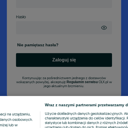
Hasło
Nie pamiętasz hasła?
Zaloguj się
Kontynuując za pośrednictwem jednego z dostawców
wskazanych powyżej, akceptuję
OLX.pl w
Regulamin serwisu
jego aktualnym brzmieniu.
Wraz z naszymi partnerami przetwarzamy d
Użycie dokładnych danych geolokalizacyjnych. A
cji na urządzeniu,
charakterystyki urządzenia do celów identyfikacji
ia danych osobowych.
statystyce lub kombinacji danych z różnych źróde
niżej lub w
urządzeniu lub dostęp do nich. Pomiar efektywnośc