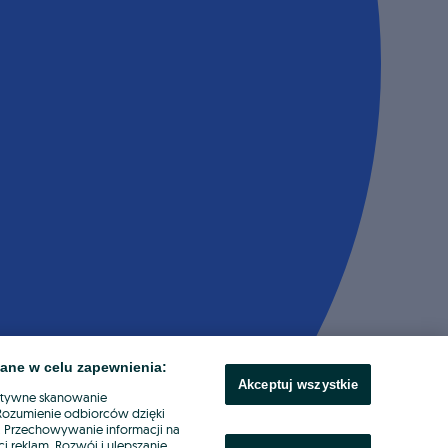
ane w celu zapewnienia:
Akceptuj wszystkie
ktywne skanowanie
. Rozumienie odbiorców dzięki
ł. Przechowywanie informacji na
i reklam. Rozwój i ulepszanie