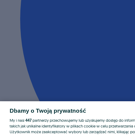
Dbamy o Twoją prywatność
My i nasi
partnerzy przechowujemy lub uzyskujemy dostęp do informa
447
takich jak unikalne identyfikatory w plikach cookie w celu przetwarzan
Użytkownik może zaakceptować wybory lub zarządzać nimi, klikając po