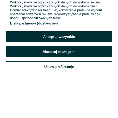
Wykorzystywanie ograniczonych danych do wyboru reklam.
Wykorzystywanie ograniczonych danych do wyboru treści.
Hasło
Pomiar efektywności treści. Wykorzystanie profili do wyboru
spersonalizowanych reklam. Wykorzystywanie profili w celu
doboru spersonalizowanych treści.
Lista partnerów (dostawców)
Nie pamiętasz hasła?
Akceptuj wszystkie
Zaloguj się
Akceptuj niezbędne
Kontynuując za pośrednictwem jednego z dostawców wskazanych powyżej,
Ustaw preferencje
akceptuję
Regulamin serwisu
OLX.pl w jego aktualnym brzmieniu.