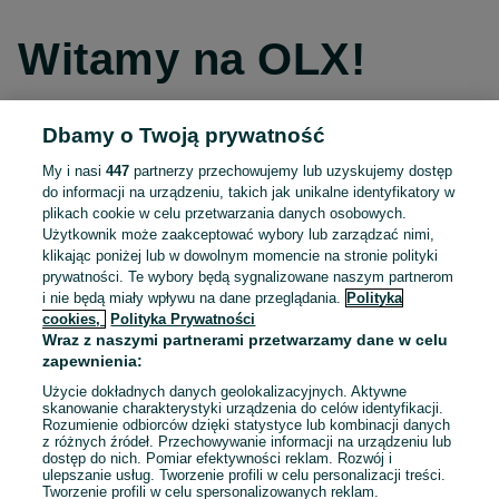
Witamy na OLX!
Dbamy o Twoją prywatność
Kontynuuj przez Facebooka
My i nasi
447
partnerzy przechowujemy lub uzyskujemy dostęp
do informacji na urządzeniu, takich jak unikalne identyfikatory w
Kontynuuj przez konto Apple
plikach cookie w celu przetwarzania danych osobowych.
Użytkownik może zaakceptować wybory lub zarządzać nimi,
klikając poniżej lub w dowolnym momencie na stronie polityki
prywatności. Te wybory będą sygnalizowane naszym partnerom
Kontynuuj przez konto Google
i nie będą miały wpływu na dane przeglądania.
Polityka
cookies,
Polityka Prywatności
Wraz z naszymi partnerami przetwarzamy dane w celu
LUB
zapewnienia:
Zaloguj się
Załóż konto
Użycie dokładnych danych geolokalizacyjnych. Aktywne
skanowanie charakterystyki urządzenia do celów identyfikacji.
Rozumienie odbiorców dzięki statystyce lub kombinacji danych
E-mail
z różnych źródeł. Przechowywanie informacji na urządzeniu lub
dostęp do nich. Pomiar efektywności reklam. Rozwój i
ulepszanie usług. Tworzenie profili w celu personalizacji treści.
Tworzenie profili w celu spersonalizowanych reklam.