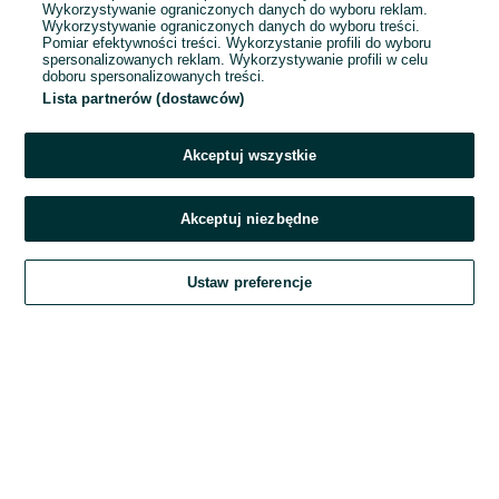
Wykorzystywanie ograniczonych danych do wyboru reklam.
Wykorzystywanie ograniczonych danych do wyboru treści.
Hasło
Pomiar efektywności treści. Wykorzystanie profili do wyboru
spersonalizowanych reklam. Wykorzystywanie profili w celu
doboru spersonalizowanych treści.
Lista partnerów (dostawców)
Nie pamiętasz hasła?
Akceptuj wszystkie
Zaloguj się
Akceptuj niezbędne
Kontynuując za pośrednictwem jednego z dostawców wskazanych powyżej,
Ustaw preferencje
akceptuję
Regulamin serwisu
OLX.pl w jego aktualnym brzmieniu.