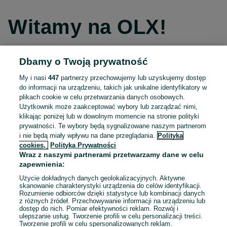
Witamy na OLX!
Dbamy o Twoją prywatność
Kontynuuj przez Facebooka
My i nasi
447
partnerzy przechowujemy lub uzyskujemy dostęp
do informacji na urządzeniu, takich jak unikalne identyfikatory w
Kontynuuj przez konto Apple
plikach cookie w celu przetwarzania danych osobowych.
Użytkownik może zaakceptować wybory lub zarządzać nimi,
klikając poniżej lub w dowolnym momencie na stronie polityki
prywatności. Te wybory będą sygnalizowane naszym partnerom
Kontynuuj przez konto Google
i nie będą miały wpływu na dane przeglądania.
Polityka
cookies,
Polityka Prywatności
Wraz z naszymi partnerami przetwarzamy dane w celu
LUB
zapewnienia:
Zaloguj się
Załóż konto
Użycie dokładnych danych geolokalizacyjnych. Aktywne
skanowanie charakterystyki urządzenia do celów identyfikacji.
Rozumienie odbiorców dzięki statystyce lub kombinacji danych
E-mail
z różnych źródeł. Przechowywanie informacji na urządzeniu lub
dostęp do nich. Pomiar efektywności reklam. Rozwój i
ulepszanie usług. Tworzenie profili w celu personalizacji treści.
Tworzenie profili w celu spersonalizowanych reklam.