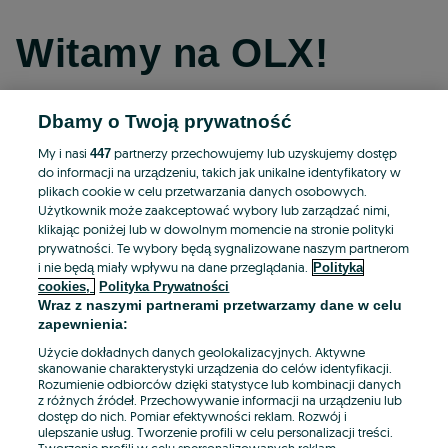
Witamy na OLX!
Dbamy o Twoją prywatność
Kontynuuj przez Facebooka
My i nasi
partnerzy przechowujemy lub uzyskujemy dostęp
447
do informacji na urządzeniu, takich jak unikalne identyfikatory w
Kontynuuj przez konto Apple
plikach cookie w celu przetwarzania danych osobowych.
Użytkownik może zaakceptować wybory lub zarządzać nimi,
klikając poniżej lub w dowolnym momencie na stronie polityki
prywatności. Te wybory będą sygnalizowane naszym partnerom
Kontynuuj przez konto Google
i nie będą miały wpływu na dane przeglądania.
Polityka
cookies,
Polityka Prywatności
Wraz z naszymi partnerami przetwarzamy dane w celu
LUB
zapewnienia:
Zaloguj się
Załóż konto
Użycie dokładnych danych geolokalizacyjnych. Aktywne
skanowanie charakterystyki urządzenia do celów identyfikacji.
Rozumienie odbiorców dzięki statystyce lub kombinacji danych
E-mail
z różnych źródeł. Przechowywanie informacji na urządzeniu lub
dostęp do nich. Pomiar efektywności reklam. Rozwój i
ulepszanie usług. Tworzenie profili w celu personalizacji treści.
Tworzenie profili w celu spersonalizowanych reklam.