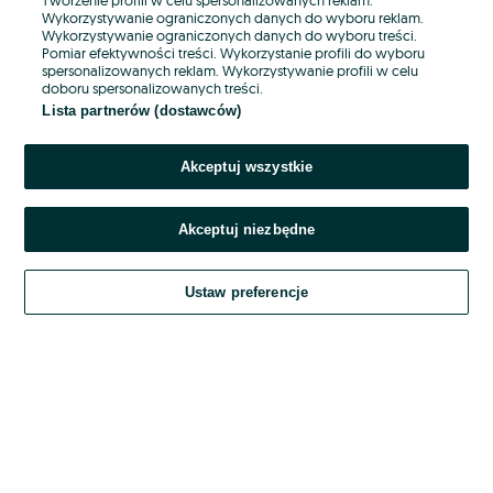
Wykorzystywanie ograniczonych danych do wyboru reklam.
Wykorzystywanie ograniczonych danych do wyboru treści.
Hasło
Pomiar efektywności treści. Wykorzystanie profili do wyboru
spersonalizowanych reklam. Wykorzystywanie profili w celu
doboru spersonalizowanych treści.
Lista partnerów (dostawców)
Nie pamiętasz hasła?
Akceptuj wszystkie
Zaloguj się
Akceptuj niezbędne
Kontynuując za pośrednictwem jednego z dostawców wskazanych powyżej,
akceptuję
OLX.pl w jego aktualnym brzmieniu.
Ustaw preferencje
Regulamin serwisu