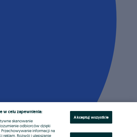
e w celu zapewnienia:
Akceptuj wszystkie
ktywne skanowanie
. Rozumienie odbiorców dzięki
ł. Przechowywanie informacji na
i reklam. Rozwój i ulepszanie