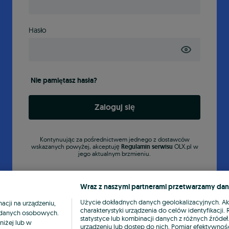
Hasło
Nie pamiętasz hasła?
Zaloguj się
Kontynuując za pośrednictwem jednego z dostawców
wskazanych powyżej, akceptuję
Regulamin serwisu
OLX.pl w
jego aktualnym brzmieniu.
Wraz z naszymi partnerami przetwarzamy dan
Użycie dokładnych danych geolokalizacyjnych. A
cji na urządzeniu,
charakterystyki urządzenia do celów identyfikacji
ia danych osobowych.
statystyce lub kombinacji danych z różnych źróde
niżej lub w
urządzeniu lub dostęp do nich. Pomiar efektywnośc