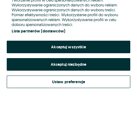
Wykorzystywanie ograniczonych danych do wyboru reklam.
Wykorzystywanie ograniczonych danych do wyboru treści.
Hasło
Pomiar efektywności treści. Wykorzystanie profili do wyboru
spersonalizowanych reklam. Wykorzystywanie profili w celu
doboru spersonalizowanych treści.
Lista partnerów (dostawców)
Nie pamiętasz hasła?
Akceptuj wszystkie
Zaloguj się
Akceptuj niezbędne
Kontynuując za pośrednictwem jednego z dostawców wskazanych powyżej,
akceptuję
Regulamin serwisu
OLX.pl w jego aktualnym brzmieniu.
Ustaw preferencje