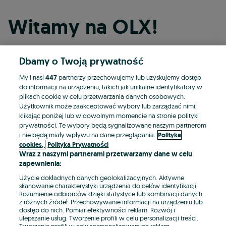
Witamy na OLX!
Dbamy o Twoją prywatność
Kontynuuj przez Facebooka
My i nasi
447
partnerzy przechowujemy lub uzyskujemy dostęp
do informacji na urządzeniu, takich jak unikalne identyfikatory w
Kontynuuj przez konto Apple
plikach cookie w celu przetwarzania danych osobowych.
Użytkownik może zaakceptować wybory lub zarządzać nimi,
klikając poniżej lub w dowolnym momencie na stronie polityki
prywatności. Te wybory będą sygnalizowane naszym partnerom
Kontynuuj przez konto Google
i nie będą miały wpływu na dane przeglądania.
Polityka
cookies,
Polityka Prywatności
Wraz z naszymi partnerami przetwarzamy dane w celu
LUB
zapewnienia:
Zaloguj się
Załóż konto
Użycie dokładnych danych geolokalizacyjnych. Aktywne
skanowanie charakterystyki urządzenia do celów identyfikacji.
Rozumienie odbiorców dzięki statystyce lub kombinacji danych
E-mail
z różnych źródeł. Przechowywanie informacji na urządzeniu lub
dostęp do nich. Pomiar efektywności reklam. Rozwój i
ulepszanie usług. Tworzenie profili w celu personalizacji treści.
Tworzenie profili w celu spersonalizowanych reklam.