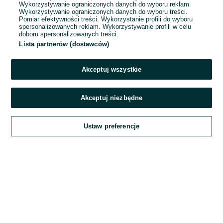
Wykorzystywanie ograniczonych danych do wyboru reklam.
Wykorzystywanie ograniczonych danych do wyboru treści.
Hasło
Pomiar efektywności treści. Wykorzystanie profili do wyboru
spersonalizowanych reklam. Wykorzystywanie profili w celu
doboru spersonalizowanych treści.
Lista partnerów (dostawców)
Nie pamiętasz hasła?
Akceptuj wszystkie
Zaloguj się
Akceptuj niezbędne
Kontynuując za pośrednictwem jednego z dostawców wskazanych powyżej,
Ustaw preferencje
akceptuję
Regulamin serwisu
OLX.pl w jego aktualnym brzmieniu.