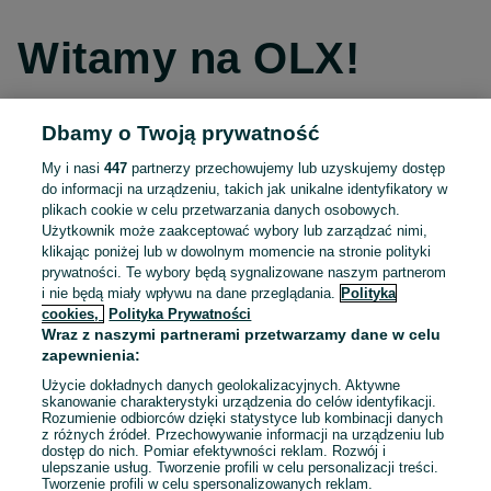
Witamy na OLX!
Dbamy o Twoją prywatność
Kontynuuj przez Facebooka
My i nasi
447
partnerzy przechowujemy lub uzyskujemy dostęp
do informacji na urządzeniu, takich jak unikalne identyfikatory w
Kontynuuj przez konto Apple
plikach cookie w celu przetwarzania danych osobowych.
Użytkownik może zaakceptować wybory lub zarządzać nimi,
klikając poniżej lub w dowolnym momencie na stronie polityki
prywatności. Te wybory będą sygnalizowane naszym partnerom
Kontynuuj przez konto Google
i nie będą miały wpływu na dane przeglądania.
Polityka
cookies,
Polityka Prywatności
Wraz z naszymi partnerami przetwarzamy dane w celu
LUB
zapewnienia:
Zaloguj się
Załóż konto
Użycie dokładnych danych geolokalizacyjnych. Aktywne
skanowanie charakterystyki urządzenia do celów identyfikacji.
Rozumienie odbiorców dzięki statystyce lub kombinacji danych
E-mail
z różnych źródeł. Przechowywanie informacji na urządzeniu lub
dostęp do nich. Pomiar efektywności reklam. Rozwój i
ulepszanie usług. Tworzenie profili w celu personalizacji treści.
Tworzenie profili w celu spersonalizowanych reklam.