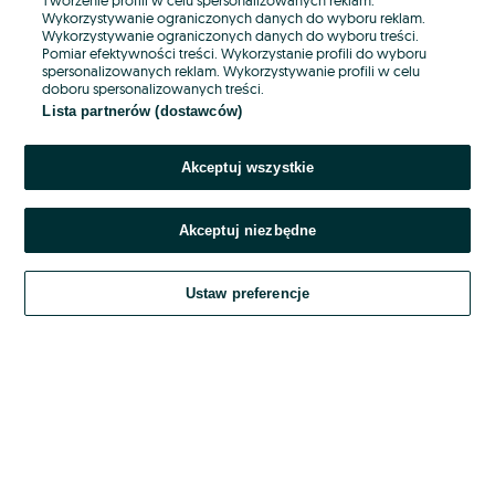
Wykorzystywanie ograniczonych danych do wyboru reklam.
Wykorzystywanie ograniczonych danych do wyboru treści.
Hasło
Pomiar efektywności treści. Wykorzystanie profili do wyboru
spersonalizowanych reklam. Wykorzystywanie profili w celu
doboru spersonalizowanych treści.
Lista partnerów (dostawców)
Nie pamiętasz hasła?
Akceptuj wszystkie
Zaloguj się
Akceptuj niezbędne
Kontynuując za pośrednictwem jednego z dostawców wskazanych powyżej,
akceptuję
OLX.pl w jego aktualnym brzmieniu.
Ustaw preferencje
Regulamin serwisu