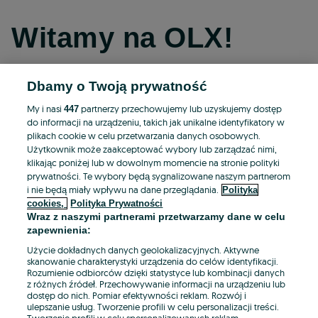
Witamy na OLX!
Dbamy o Twoją prywatność
Kontynuuj przez Facebooka
My i nasi
partnerzy przechowujemy lub uzyskujemy dostęp
447
do informacji na urządzeniu, takich jak unikalne identyfikatory w
Kontynuuj przez konto Apple
plikach cookie w celu przetwarzania danych osobowych.
Użytkownik może zaakceptować wybory lub zarządzać nimi,
klikając poniżej lub w dowolnym momencie na stronie polityki
prywatności. Te wybory będą sygnalizowane naszym partnerom
Kontynuuj przez konto Google
i nie będą miały wpływu na dane przeglądania.
Polityka
cookies,
Polityka Prywatności
Wraz z naszymi partnerami przetwarzamy dane w celu
LUB
zapewnienia:
Zaloguj się
Załóż konto
Użycie dokładnych danych geolokalizacyjnych. Aktywne
skanowanie charakterystyki urządzenia do celów identyfikacji.
Rozumienie odbiorców dzięki statystyce lub kombinacji danych
E-mail
z różnych źródeł. Przechowywanie informacji na urządzeniu lub
dostęp do nich. Pomiar efektywności reklam. Rozwój i
ulepszanie usług. Tworzenie profili w celu personalizacji treści.
Tworzenie profili w celu spersonalizowanych reklam.