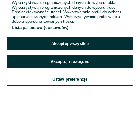
Wykorzystywanie ograniczonych danych do wyboru reklam.
Wykorzystywanie ograniczonych danych do wyboru treści.
Hasło
Pomiar efektywności treści. Wykorzystanie profili do wyboru
spersonalizowanych reklam. Wykorzystywanie profili w celu
doboru spersonalizowanych treści.
Lista partnerów (dostawców)
Nie pamiętasz hasła?
Akceptuj wszystkie
Zaloguj się
Akceptuj niezbędne
Kontynuując za pośrednictwem jednego z dostawców wskazanych powyżej,
Ustaw preferencje
akceptuję
Regulamin serwisu
OLX.pl w jego aktualnym brzmieniu.