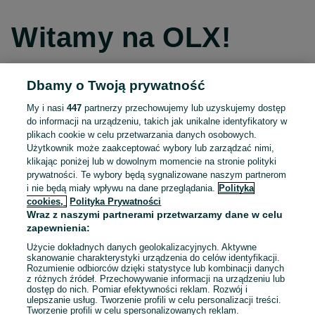
Witamy na OLX!
Dbamy o Twoją prywatność
Kontynuuj przez Facebooka
My i nasi
447
partnerzy przechowujemy lub uzyskujemy dostęp
do informacji na urządzeniu, takich jak unikalne identyfikatory w
Kontynuuj przez konto Apple
plikach cookie w celu przetwarzania danych osobowych.
Użytkownik może zaakceptować wybory lub zarządzać nimi,
klikając poniżej lub w dowolnym momencie na stronie polityki
prywatności. Te wybory będą sygnalizowane naszym partnerom
Kontynuuj przez konto Google
i nie będą miały wpływu na dane przeglądania.
Polityka
cookies,
Polityka Prywatności
Wraz z naszymi partnerami przetwarzamy dane w celu
LUB
zapewnienia:
Zaloguj się
Załóż konto
Użycie dokładnych danych geolokalizacyjnych. Aktywne
skanowanie charakterystyki urządzenia do celów identyfikacji.
Rozumienie odbiorców dzięki statystyce lub kombinacji danych
E-mail
z różnych źródeł. Przechowywanie informacji na urządzeniu lub
dostęp do nich. Pomiar efektywności reklam. Rozwój i
ulepszanie usług. Tworzenie profili w celu personalizacji treści.
Tworzenie profili w celu spersonalizowanych reklam.