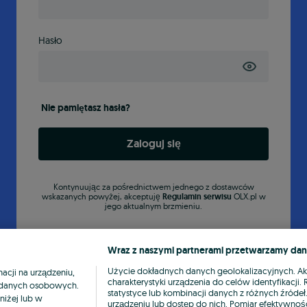
Hasło
Nie pamiętasz hasła?
Zaloguj się
Kontynuując za pośrednictwem jednego z dostawców
wskazanych powyżej, akceptuję
Regulamin serwisu
OLX.pl w
jego aktualnym brzmieniu.
Wraz z naszymi partnerami przetwarzamy dan
Użycie dokładnych danych geolokalizacyjnych. A
cji na urządzeniu,
charakterystyki urządzenia do celów identyfikacji
ia danych osobowych.
statystyce lub kombinacji danych z różnych źróde
niżej lub w
urządzeniu lub dostęp do nich. Pomiar efektywnośc