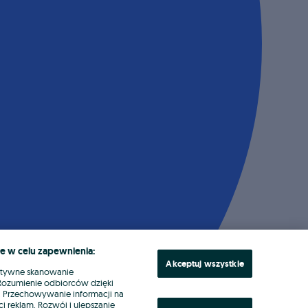
e w celu zapewnienia:
Akceptuj wszystkie
ktywne skanowanie
. Rozumienie odbiorców dzięki
ł. Przechowywanie informacji na
i reklam. Rozwój i ulepszanie