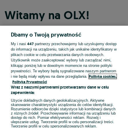
Witamy na OLX!
Dbamy o Twoją prywatność
Kontynuuj przez Facebooka
447
My i nasi
partnerzy przechowujemy lub uzyskujemy dostęp
do informacji na urządzeniu, takich jak unikalne identyfikatory w
Kontynuuj przez konto Apple
plikach cookie w celu przetwarzania danych osobowych.
Użytkownik może zaakceptować wybory lub zarządzać nimi,
klikając poniżej lub w dowolnym momencie na stronie polityki
prywatności. Te wybory będą sygnalizowane naszym partnerom
Kontynuuj przez konto Google
Polityka cookies,
i nie będą miały wpływu na dane przeglądania.
Polityka Prywatności
Wraz z naszymi partnerami przetwarzamy dane w celu
LUB
zapewnienia:
Zaloguj się
Załóż konto
Użycie dokładnych danych geolokalizacyjnych. Aktywne
skanowanie charakterystyki urządzenia do celów identyfikacji.
Rozumienie odbiorców dzięki statystyce lub kombinacji danych
E-mail
z różnych źródeł. Przechowywanie informacji na urządzeniu lub
dostęp do nich. Pomiar efektywności reklam. Rozwój i
ulepszanie usług. Tworzenie profili w celu personalizacji treści.
Tworzenie profili w celu spersonalizowanych reklam.