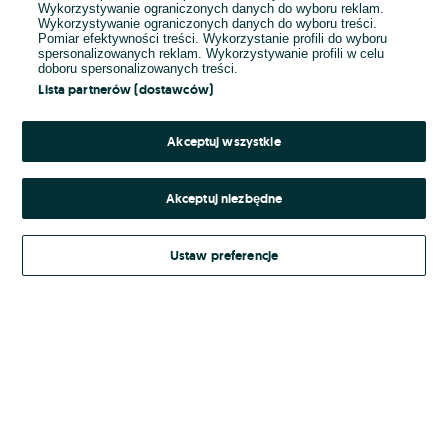
Wykorzystywanie ograniczonych danych do wyboru reklam.
Wykorzystywanie ograniczonych danych do wyboru treści.
Hasło
Pomiar efektywności treści. Wykorzystanie profili do wyboru
spersonalizowanych reklam. Wykorzystywanie profili w celu
doboru spersonalizowanych treści.
Lista partnerów (dostawców)
Nie pamiętasz hasła?
Akceptuj wszystkie
Zaloguj się
Akceptuj niezbędne
Kontynuując za pośrednictwem jednego z dostawców wskazanych powyżej,
Ustaw preferencje
Regulamin serwisu
akceptuję
OLX.pl w jego aktualnym brzmieniu.