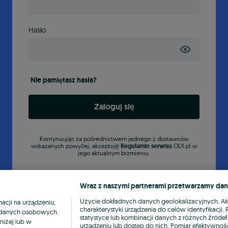
Hasło
Nie pamiętasz hasła?
Zaloguj się
Kontynuując za pośrednictwem jednego z dostawców
wskazanych powyżej, akceptuję
Regulamin serwisu
OLX.pl w
jego aktualnym brzmieniu.
Wraz z naszymi partnerami przetwarzamy dan
Użycie dokładnych danych geolokalizacyjnych. A
cji na urządzeniu,
charakterystyki urządzenia do celów identyfikacji
ia danych osobowych.
statystyce lub kombinacji danych z różnych źróde
niżej lub w
urządzeniu lub dostęp do nich. Pomiar efektywnośc