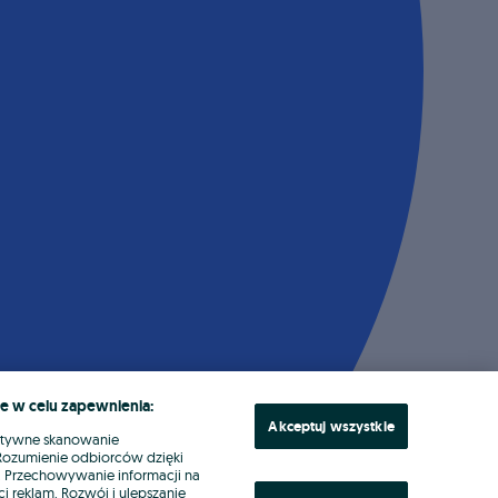
e w celu zapewnienia:
Akceptuj wszystkie
ktywne skanowanie
. Rozumienie odbiorców dzięki
ł. Przechowywanie informacji na
i reklam. Rozwój i ulepszanie