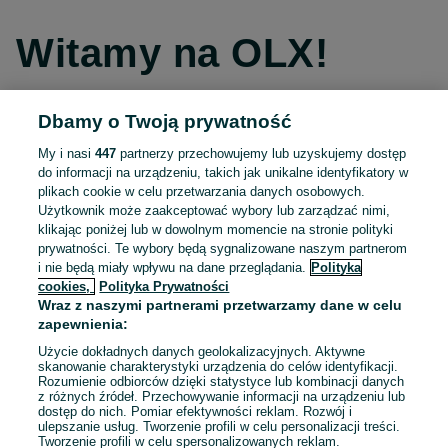
Witamy na OLX!
Dbamy o Twoją prywatność
Kontynuuj przez Facebooka
My i nasi
447
partnerzy przechowujemy lub uzyskujemy dostęp
do informacji na urządzeniu, takich jak unikalne identyfikatory w
Kontynuuj przez konto Apple
plikach cookie w celu przetwarzania danych osobowych.
Użytkownik może zaakceptować wybory lub zarządzać nimi,
klikając poniżej lub w dowolnym momencie na stronie polityki
prywatności. Te wybory będą sygnalizowane naszym partnerom
Kontynuuj przez konto Google
i nie będą miały wpływu na dane przeglądania.
Polityka
cookies,
Polityka Prywatności
Wraz z naszymi partnerami przetwarzamy dane w celu
LUB
zapewnienia:
Zaloguj się
Załóż konto
Użycie dokładnych danych geolokalizacyjnych. Aktywne
skanowanie charakterystyki urządzenia do celów identyfikacji.
Rozumienie odbiorców dzięki statystyce lub kombinacji danych
E-mail
z różnych źródeł. Przechowywanie informacji na urządzeniu lub
dostęp do nich. Pomiar efektywności reklam. Rozwój i
ulepszanie usług. Tworzenie profili w celu personalizacji treści.
Tworzenie profili w celu spersonalizowanych reklam.