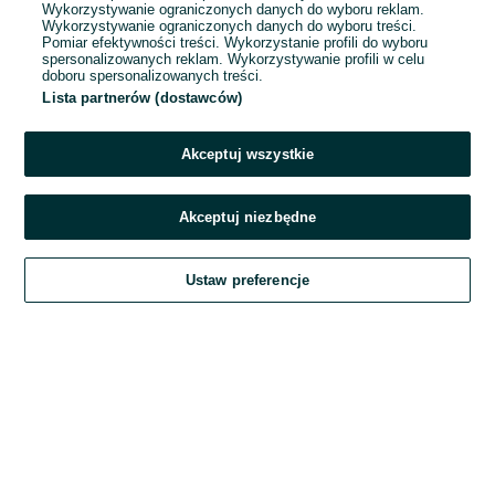
Wykorzystywanie ograniczonych danych do wyboru reklam.
Wykorzystywanie ograniczonych danych do wyboru treści.
Hasło
Pomiar efektywności treści. Wykorzystanie profili do wyboru
spersonalizowanych reklam. Wykorzystywanie profili w celu
doboru spersonalizowanych treści.
Lista partnerów (dostawców)
Nie pamiętasz hasła?
Akceptuj wszystkie
Zaloguj się
Akceptuj niezbędne
Kontynuując za pośrednictwem jednego z dostawców wskazanych powyżej,
Ustaw preferencje
akceptuję
Regulamin serwisu
OLX.pl w jego aktualnym brzmieniu.