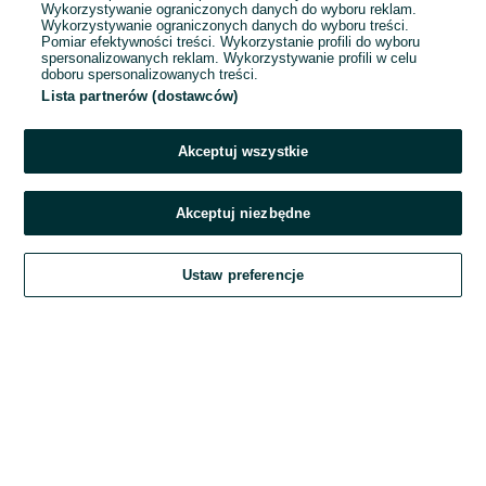
Wykorzystywanie ograniczonych danych do wyboru reklam.
Wykorzystywanie ograniczonych danych do wyboru treści.
Hasło
Pomiar efektywności treści. Wykorzystanie profili do wyboru
spersonalizowanych reklam. Wykorzystywanie profili w celu
doboru spersonalizowanych treści.
Lista partnerów (dostawców)
Nie pamiętasz hasła?
Akceptuj wszystkie
Zaloguj się
Akceptuj niezbędne
Kontynuując za pośrednictwem jednego z dostawców wskazanych powyżej,
Ustaw preferencje
akceptuję
Regulamin serwisu
OLX.pl w jego aktualnym brzmieniu.