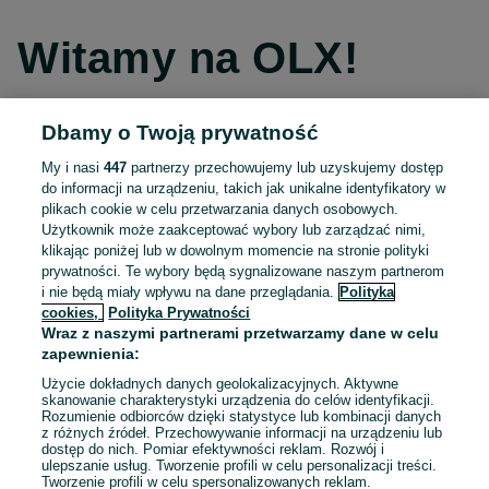
Witamy na OLX!
Dbamy o Twoją prywatność
Kontynuuj przez Facebooka
My i nasi
447
partnerzy przechowujemy lub uzyskujemy dostęp
do informacji na urządzeniu, takich jak unikalne identyfikatory w
Kontynuuj przez konto Apple
plikach cookie w celu przetwarzania danych osobowych.
Użytkownik może zaakceptować wybory lub zarządzać nimi,
klikając poniżej lub w dowolnym momencie na stronie polityki
prywatności. Te wybory będą sygnalizowane naszym partnerom
Kontynuuj przez konto Google
i nie będą miały wpływu na dane przeglądania.
Polityka
cookies,
Polityka Prywatności
Wraz z naszymi partnerami przetwarzamy dane w celu
LUB
zapewnienia:
Zaloguj się
Załóż konto
Użycie dokładnych danych geolokalizacyjnych. Aktywne
skanowanie charakterystyki urządzenia do celów identyfikacji.
Rozumienie odbiorców dzięki statystyce lub kombinacji danych
E-mail
z różnych źródeł. Przechowywanie informacji na urządzeniu lub
dostęp do nich. Pomiar efektywności reklam. Rozwój i
ulepszanie usług. Tworzenie profili w celu personalizacji treści.
Tworzenie profili w celu spersonalizowanych reklam.