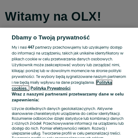
Witamy na OLX!
Dbamy o Twoją prywatność
Kontynuuj przez Facebooka
My i nasi
partnerzy przechowujemy lub uzyskujemy dostęp
447
do informacji na urządzeniu, takich jak unikalne identyfikatory w
Kontynuuj przez konto Apple
plikach cookie w celu przetwarzania danych osobowych.
Użytkownik może zaakceptować wybory lub zarządzać nimi,
klikając poniżej lub w dowolnym momencie na stronie polityki
prywatności. Te wybory będą sygnalizowane naszym partnerom
Kontynuuj przez konto Google
i nie będą miały wpływu na dane przeglądania.
Polityka
cookies,
Polityka Prywatności
Wraz z naszymi partnerami przetwarzamy dane w celu
LUB
zapewnienia:
Zaloguj się
Załóż konto
Użycie dokładnych danych geolokalizacyjnych. Aktywne
skanowanie charakterystyki urządzenia do celów identyfikacji.
Rozumienie odbiorców dzięki statystyce lub kombinacji danych
E-mail
z różnych źródeł. Przechowywanie informacji na urządzeniu lub
dostęp do nich. Pomiar efektywności reklam. Rozwój i
ulepszanie usług. Tworzenie profili w celu personalizacji treści.
Tworzenie profili w celu spersonalizowanych reklam.