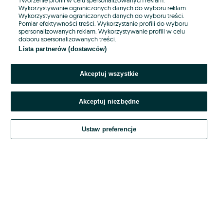
Wykorzystywanie ograniczonych danych do wyboru reklam.
Wykorzystywanie ograniczonych danych do wyboru treści.
Hasło
Pomiar efektywności treści. Wykorzystanie profili do wyboru
spersonalizowanych reklam. Wykorzystywanie profili w celu
doboru spersonalizowanych treści.
Lista partnerów (dostawców)
Nie pamiętasz hasła?
Akceptuj wszystkie
Zaloguj się
Akceptuj niezbędne
Kontynuując za pośrednictwem jednego z dostawców wskazanych powyżej,
akceptuję
OLX.pl w jego aktualnym brzmieniu.
Ustaw preferencje
Regulamin serwisu