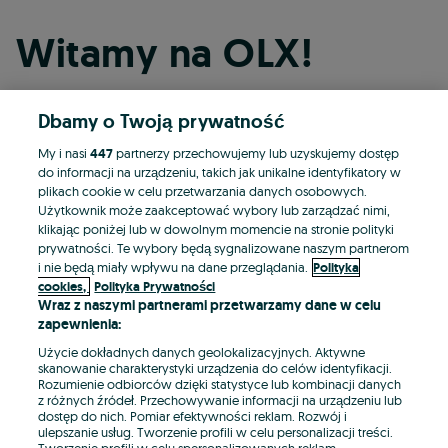
Witamy na OLX!
Dbamy o Twoją prywatność
Kontynuuj przez Facebooka
My i nasi
447
partnerzy przechowujemy lub uzyskujemy dostęp
do informacji na urządzeniu, takich jak unikalne identyfikatory w
Kontynuuj przez konto Apple
plikach cookie w celu przetwarzania danych osobowych.
Użytkownik może zaakceptować wybory lub zarządzać nimi,
klikając poniżej lub w dowolnym momencie na stronie polityki
prywatności. Te wybory będą sygnalizowane naszym partnerom
Kontynuuj przez konto Google
i nie będą miały wpływu na dane przeglądania.
Polityka
cookies,
Polityka Prywatności
Wraz z naszymi partnerami przetwarzamy dane w celu
LUB
zapewnienia:
Zaloguj się
Załóż konto
Użycie dokładnych danych geolokalizacyjnych. Aktywne
skanowanie charakterystyki urządzenia do celów identyfikacji.
Rozumienie odbiorców dzięki statystyce lub kombinacji danych
E-mail
z różnych źródeł. Przechowywanie informacji na urządzeniu lub
dostęp do nich. Pomiar efektywności reklam. Rozwój i
ulepszanie usług. Tworzenie profili w celu personalizacji treści.
Tworzenie profili w celu spersonalizowanych reklam.