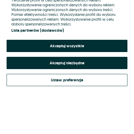
Wykorzystywanie ograniczonych danych do wyboru reklam.
Wykorzystywanie ograniczonych danych do wyboru treści.
Hasło
Pomiar efektywności treści. Wykorzystanie profili do wyboru
spersonalizowanych reklam. Wykorzystywanie profili w celu
doboru spersonalizowanych treści.
Lista partnerów (dostawców)
Nie pamiętasz hasła?
Akceptuj wszystkie
Zaloguj się
Akceptuj niezbędne
Kontynuując za pośrednictwem jednego z dostawców wskazanych powyżej,
akceptuję
Regulamin serwisu
OLX.pl w jego aktualnym brzmieniu.
Ustaw preferencje