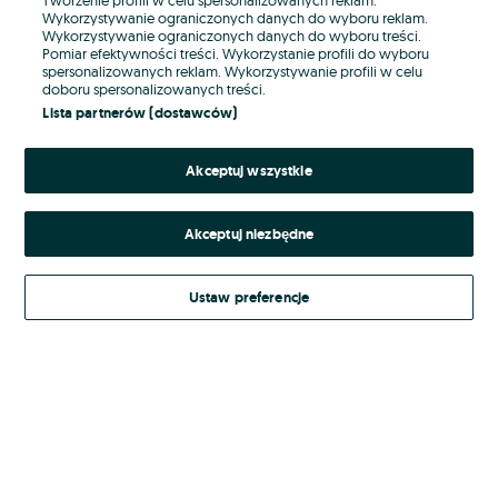
Wykorzystywanie ograniczonych danych do wyboru reklam.
Wykorzystywanie ograniczonych danych do wyboru treści.
Hasło
Pomiar efektywności treści. Wykorzystanie profili do wyboru
spersonalizowanych reklam. Wykorzystywanie profili w celu
doboru spersonalizowanych treści.
Lista partnerów (dostawców)
Nie pamiętasz hasła?
Akceptuj wszystkie
Zaloguj się
Akceptuj niezbędne
Kontynuując za pośrednictwem jednego z dostawców wskazanych powyżej,
akceptuję
Regulamin serwisu
OLX.pl w jego aktualnym brzmieniu.
Ustaw preferencje