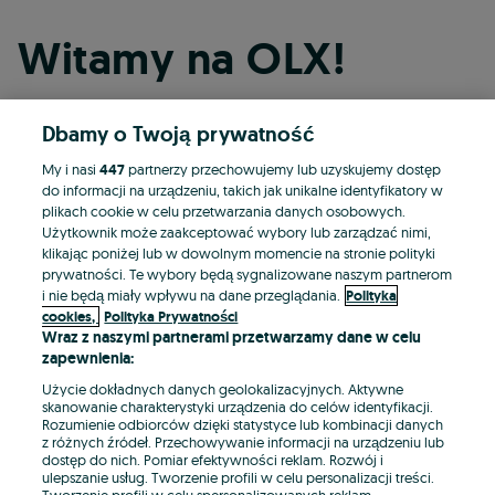
Witamy na OLX!
Dbamy o Twoją prywatność
Kontynuuj przez Facebooka
My i nasi
447
partnerzy przechowujemy lub uzyskujemy dostęp
do informacji na urządzeniu, takich jak unikalne identyfikatory w
Kontynuuj przez konto Apple
plikach cookie w celu przetwarzania danych osobowych.
Użytkownik może zaakceptować wybory lub zarządzać nimi,
klikając poniżej lub w dowolnym momencie na stronie polityki
prywatności. Te wybory będą sygnalizowane naszym partnerom
Kontynuuj przez konto Google
i nie będą miały wpływu na dane przeglądania.
Polityka
cookies,
Polityka Prywatności
Wraz z naszymi partnerami przetwarzamy dane w celu
LUB
zapewnienia:
Zaloguj się
Załóż konto
Użycie dokładnych danych geolokalizacyjnych. Aktywne
skanowanie charakterystyki urządzenia do celów identyfikacji.
Rozumienie odbiorców dzięki statystyce lub kombinacji danych
E-mail
z różnych źródeł. Przechowywanie informacji na urządzeniu lub
dostęp do nich. Pomiar efektywności reklam. Rozwój i
ulepszanie usług. Tworzenie profili w celu personalizacji treści.
Tworzenie profili w celu spersonalizowanych reklam.