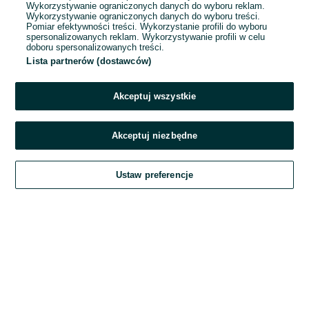
Wykorzystywanie ograniczonych danych do wyboru reklam.
Wykorzystywanie ograniczonych danych do wyboru treści.
Hasło
Pomiar efektywności treści. Wykorzystanie profili do wyboru
spersonalizowanych reklam. Wykorzystywanie profili w celu
doboru spersonalizowanych treści.
Lista partnerów (dostawców)
Nie pamiętasz hasła?
Akceptuj wszystkie
Zaloguj się
Akceptuj niezbędne
Kontynuując za pośrednictwem jednego z dostawców wskazanych powyżej,
Ustaw preferencje
akceptuję
Regulamin serwisu
OLX.pl w jego aktualnym brzmieniu.