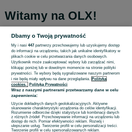
Witamy na OLX!
Dbamy o Twoją prywatność
Kontynuuj przez Facebooka
My i nasi
447
partnerzy przechowujemy lub uzyskujemy dostęp
do informacji na urządzeniu, takich jak unikalne identyfikatory w
Kontynuuj przez konto Apple
plikach cookie w celu przetwarzania danych osobowych.
Użytkownik może zaakceptować wybory lub zarządzać nimi,
klikając poniżej lub w dowolnym momencie na stronie polityki
prywatności. Te wybory będą sygnalizowane naszym partnerom
Kontynuuj przez konto Google
i nie będą miały wpływu na dane przeglądania.
Polityka
cookies,
Polityka Prywatności
Wraz z naszymi partnerami przetwarzamy dane w celu
LUB
zapewnienia:
Zaloguj się
Załóż konto
Użycie dokładnych danych geolokalizacyjnych. Aktywne
skanowanie charakterystyki urządzenia do celów identyfikacji.
Rozumienie odbiorców dzięki statystyce lub kombinacji danych
E-mail
z różnych źródeł. Przechowywanie informacji na urządzeniu lub
dostęp do nich. Pomiar efektywności reklam. Rozwój i
ulepszanie usług. Tworzenie profili w celu personalizacji treści.
Tworzenie profili w celu spersonalizowanych reklam.