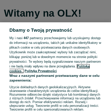
Witamy na OLX!
Dbamy o Twoją prywatność
Kontynuuj przez Facebooka
My i nasi
447
partnerzy przechowujemy lub uzyskujemy dostęp
do informacji na urządzeniu, takich jak unikalne identyfikatory w
Kontynuuj przez konto Apple
plikach cookie w celu przetwarzania danych osobowych.
Użytkownik może zaakceptować wybory lub zarządzać nimi,
klikając poniżej lub w dowolnym momencie na stronie polityki
prywatności. Te wybory będą sygnalizowane naszym partnerom
Kontynuuj przez konto Google
i nie będą miały wpływu na dane przeglądania.
Polityka
cookies,
Polityka Prywatności
Wraz z naszymi partnerami przetwarzamy dane w celu
LUB
zapewnienia:
Zaloguj się
Załóż konto
Użycie dokładnych danych geolokalizacyjnych. Aktywne
skanowanie charakterystyki urządzenia do celów identyfikacji.
Rozumienie odbiorców dzięki statystyce lub kombinacji danych
E-mail
z różnych źródeł. Przechowywanie informacji na urządzeniu lub
dostęp do nich. Pomiar efektywności reklam. Rozwój i
ulepszanie usług. Tworzenie profili w celu personalizacji treści.
Tworzenie profili w celu spersonalizowanych reklam.