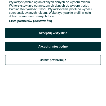
Wykorzystywanie ograniczonych danych do wyboru reklam.
Wykorzystywanie ograniczonych danych do wyboru treści.
Hasło
Pomiar efektywności treści. Wykorzystanie profili do wyboru
spersonalizowanych reklam. Wykorzystywanie profili w celu
doboru spersonalizowanych treści.
Lista partnerów (dostawców)
Nie pamiętasz hasła?
Akceptuj wszystkie
Zaloguj się
Akceptuj niezbędne
Kontynuując za pośrednictwem jednego z dostawców wskazanych powyżej,
Ustaw preferencje
akceptuję
Regulamin serwisu
OLX.pl w jego aktualnym brzmieniu.