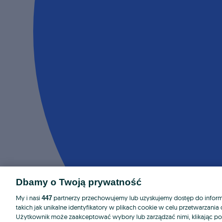
Dbamy o Twoją prywatność
My i nasi
partnerzy przechowujemy lub uzyskujemy dostęp do informa
447
takich jak unikalne identyfikatory w plikach cookie w celu przetwarzan
Użytkownik może zaakceptować wybory lub zarządzać nimi, klikając po