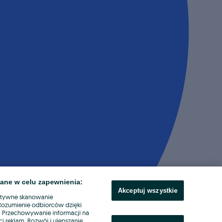
ane w celu zapewnienia:
Akceptuj wszystkie
ktywne skanowanie
. Rozumienie odbiorców dzięki
ł. Przechowywanie informacji na
i reklam. Rozwój i ulepszanie