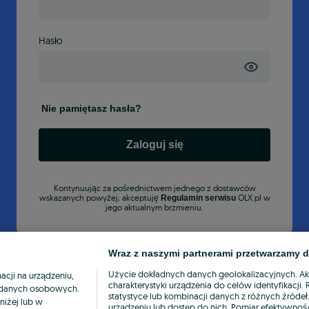
Hasło
Nie pamiętasz hasła?
Zaloguj się
Kontynuując za pośrednictwem jednego z dostawców
wskazanych powyżej, akceptuję
OLX.pl w
Regulamin serwisu
jego aktualnym brzmieniu.
Wraz z naszymi partnerami przetwarzamy d
Użycie dokładnych danych geolokalizacyjnych. A
cji na urządzeniu,
charakterystyki urządzenia do celów identyfikacji
ia danych osobowych.
statystyce lub kombinacji danych z różnych źróde
niżej lub w
urządzeniu lub dostęp do nich. Pomiar efektywnośc