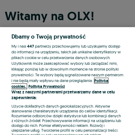
Witamy na OLX!
Dbamy o Twoją prywatność
Kontynuuj przez Facebooka
My i nasi
447
partnerzy przechowujemy lub uzyskujemy dostęp
do informacji na urządzeniu, takich jak unikalne identyfikatory w
Kontynuuj przez konto Apple
plikach cookie w celu przetwarzania danych osobowych.
Użytkownik może zaakceptować wybory lub zarządzać nimi,
klikając poniżej lub w dowolnym momencie na stronie polityki
prywatności. Te wybory będą sygnalizowane naszym partnerom
Kontynuuj przez konto Google
i nie będą miały wpływu na dane przeglądania.
Polityka
cookies,
Polityka Prywatności
Wraz z naszymi partnerami przetwarzamy dane w celu
LUB
zapewnienia:
Zaloguj się
Załóż konto
Użycie dokładnych danych geolokalizacyjnych. Aktywne
skanowanie charakterystyki urządzenia do celów identyfikacji.
Rozumienie odbiorców dzięki statystyce lub kombinacji danych
E-mail
z różnych źródeł. Przechowywanie informacji na urządzeniu lub
dostęp do nich. Pomiar efektywności reklam. Rozwój i
ulepszanie usług. Tworzenie profili w celu personalizacji treści.
Tworzenie profili w celu spersonalizowanych reklam.