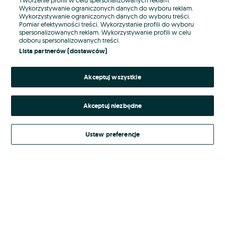
Wykorzystywanie ograniczonych danych do wyboru reklam.
Wykorzystywanie ograniczonych danych do wyboru treści.
Hasło
Pomiar efektywności treści. Wykorzystanie profili do wyboru
spersonalizowanych reklam. Wykorzystywanie profili w celu
doboru spersonalizowanych treści.
Lista partnerów (dostawców)
Nie pamiętasz hasła?
Akceptuj wszystkie
Zaloguj się
Akceptuj niezbędne
Kontynuując za pośrednictwem jednego z dostawców wskazanych powyżej,
akceptuję
Regulamin serwisu
OLX.pl w jego aktualnym brzmieniu.
Ustaw preferencje