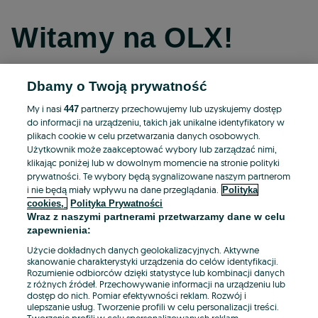
Witamy na OLX!
Dbamy o Twoją prywatność
Kontynuuj przez Facebooka
My i nasi
partnerzy przechowujemy lub uzyskujemy dostęp
447
do informacji na urządzeniu, takich jak unikalne identyfikatory w
Kontynuuj przez konto Apple
plikach cookie w celu przetwarzania danych osobowych.
Użytkownik może zaakceptować wybory lub zarządzać nimi,
klikając poniżej lub w dowolnym momencie na stronie polityki
prywatności. Te wybory będą sygnalizowane naszym partnerom
Kontynuuj przez konto Google
i nie będą miały wpływu na dane przeglądania.
Polityka
cookies,
Polityka Prywatności
Wraz z naszymi partnerami przetwarzamy dane w celu
LUB
zapewnienia:
Zaloguj się
Załóż konto
Użycie dokładnych danych geolokalizacyjnych. Aktywne
skanowanie charakterystyki urządzenia do celów identyfikacji.
Rozumienie odbiorców dzięki statystyce lub kombinacji danych
E-mail
z różnych źródeł. Przechowywanie informacji na urządzeniu lub
dostęp do nich. Pomiar efektywności reklam. Rozwój i
ulepszanie usług. Tworzenie profili w celu personalizacji treści.
Tworzenie profili w celu spersonalizowanych reklam.