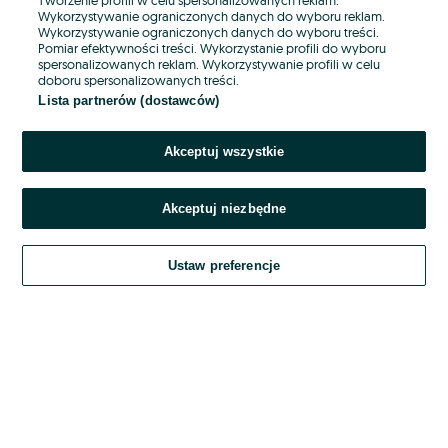
Wykorzystywanie ograniczonych danych do wyboru reklam.
Wykorzystywanie ograniczonych danych do wyboru treści.
Hasło
Pomiar efektywności treści. Wykorzystanie profili do wyboru
spersonalizowanych reklam. Wykorzystywanie profili w celu
doboru spersonalizowanych treści.
Lista partnerów (dostawców)
Nie pamiętasz hasła?
Akceptuj wszystkie
Zaloguj się
Akceptuj niezbędne
Kontynuując za pośrednictwem jednego z dostawców wskazanych powyżej,
akceptuję
OLX.pl w jego aktualnym brzmieniu.
Ustaw preferencje
Regulamin serwisu