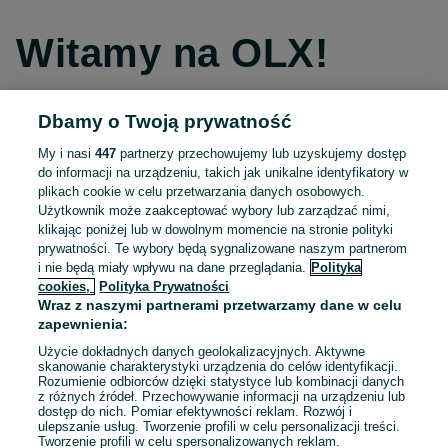
Witamy na OLX!
Dbamy o Twoją prywatność
Kontynuuj przez Facebooka
My i nasi
447
partnerzy przechowujemy lub uzyskujemy dostęp
do informacji na urządzeniu, takich jak unikalne identyfikatory w
Kontynuuj przez konto Apple
plikach cookie w celu przetwarzania danych osobowych.
Użytkownik może zaakceptować wybory lub zarządzać nimi,
klikając poniżej lub w dowolnym momencie na stronie polityki
prywatności. Te wybory będą sygnalizowane naszym partnerom
Kontynuuj przez konto Google
i nie będą miały wpływu na dane przeglądania.
Polityka
cookies,
Polityka Prywatności
Wraz z naszymi partnerami przetwarzamy dane w celu
LUB
zapewnienia:
Zaloguj się
Załóż konto
Użycie dokładnych danych geolokalizacyjnych. Aktywne
skanowanie charakterystyki urządzenia do celów identyfikacji.
Rozumienie odbiorców dzięki statystyce lub kombinacji danych
E-mail
z różnych źródeł. Przechowywanie informacji na urządzeniu lub
dostęp do nich. Pomiar efektywności reklam. Rozwój i
ulepszanie usług. Tworzenie profili w celu personalizacji treści.
Tworzenie profili w celu spersonalizowanych reklam.