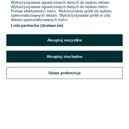
Wykorzystywanie ograniczonych danych do wyboru reklam.
Wykorzystywanie ograniczonych danych do wyboru treści.
Hasło
Pomiar efektywności treści. Wykorzystanie profili do wyboru
spersonalizowanych reklam. Wykorzystywanie profili w celu
doboru spersonalizowanych treści.
Lista partnerów (dostawców)
Nie pamiętasz hasła?
Akceptuj wszystkie
Zaloguj się
Akceptuj niezbędne
Kontynuując za pośrednictwem jednego z dostawców wskazanych powyżej,
Ustaw preferencje
akceptuję
Regulamin serwisu
OLX.pl w jego aktualnym brzmieniu.