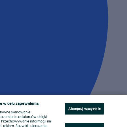
e w celu zapewnienia:
Akceptuj wszystkie
ktywne skanowanie
. Rozumienie odbiorców dzięki
ł. Przechowywanie informacji na
i reklam. Rozwój i ulepszanie