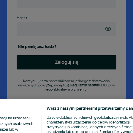
Hasło
Nie pamiętasz hasła?
Zaloguj się
Kontynuując za pośrednictwem jednego z dostawców
wskazanych powyżej, akceptuję
Regulamin serwisu
OLX.pl w
jego aktualnym brzmieniu.
Wraz z naszymi partnerami przetwarzamy dan
Użycie dokładnych danych geolokalizacyjnych. A
cji na urządzeniu,
charakterystyki urządzenia do celów identyfikacji
ia danych osobowych.
statystyce lub kombinacji danych z różnych źróde
niżej lub w
urządzeniu lub dostęp do nich. Pomiar efektywnośc