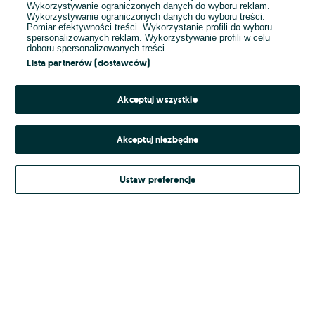
Wykorzystywanie ograniczonych danych do wyboru reklam.
Wykorzystywanie ograniczonych danych do wyboru treści.
Hasło
Pomiar efektywności treści. Wykorzystanie profili do wyboru
spersonalizowanych reklam. Wykorzystywanie profili w celu
doboru spersonalizowanych treści.
Lista partnerów (dostawców)
Nie pamiętasz hasła?
Akceptuj wszystkie
Zaloguj się
Akceptuj niezbędne
Kontynuując za pośrednictwem jednego z dostawców wskazanych powyżej,
Ustaw preferencje
Regulamin serwisu
akceptuję
OLX.pl w jego aktualnym brzmieniu.