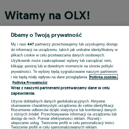
Witamy na OLX!
Dbamy o Twoją prywatność
Kontynuuj przez Facebooka
447
My i nasi
partnerzy przechowujemy lub uzyskujemy dostęp
do informacji na urządzeniu, takich jak unikalne identyfikatory w
Kontynuuj przez konto Apple
plikach cookie w celu przetwarzania danych osobowych.
Użytkownik może zaakceptować wybory lub zarządzać nimi,
klikając poniżej lub w dowolnym momencie na stronie polityki
prywatności. Te wybory będą sygnalizowane naszym partnerom
Kontynuuj przez konto Google
Polityka cookies,
i nie będą miały wpływu na dane przeglądania.
Polityka Prywatności
Wraz z naszymi partnerami przetwarzamy dane w celu
LUB
zapewnienia:
Zaloguj się
Załóż konto
Użycie dokładnych danych geolokalizacyjnych. Aktywne
skanowanie charakterystyki urządzenia do celów identyfikacji.
Rozumienie odbiorców dzięki statystyce lub kombinacji danych
E-mail
z różnych źródeł. Przechowywanie informacji na urządzeniu lub
dostęp do nich. Pomiar efektywności reklam. Rozwój i
ulepszanie usług. Tworzenie profili w celu personalizacji treści.
Tworzenie profili w celu spersonalizowanych reklam.