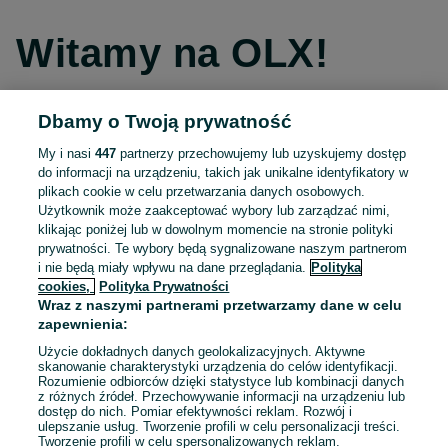
Witamy na OLX!
Dbamy o Twoją prywatność
Kontynuuj przez Facebooka
My i nasi
447
partnerzy przechowujemy lub uzyskujemy dostęp
do informacji na urządzeniu, takich jak unikalne identyfikatory w
Kontynuuj przez konto Apple
plikach cookie w celu przetwarzania danych osobowych.
Użytkownik może zaakceptować wybory lub zarządzać nimi,
klikając poniżej lub w dowolnym momencie na stronie polityki
prywatności. Te wybory będą sygnalizowane naszym partnerom
Kontynuuj przez konto Google
i nie będą miały wpływu na dane przeglądania.
Polityka
cookies,
Polityka Prywatności
Wraz z naszymi partnerami przetwarzamy dane w celu
LUB
zapewnienia:
Zaloguj się
Załóż konto
Użycie dokładnych danych geolokalizacyjnych. Aktywne
skanowanie charakterystyki urządzenia do celów identyfikacji.
Rozumienie odbiorców dzięki statystyce lub kombinacji danych
E-mail
z różnych źródeł. Przechowywanie informacji na urządzeniu lub
dostęp do nich. Pomiar efektywności reklam. Rozwój i
ulepszanie usług. Tworzenie profili w celu personalizacji treści.
Tworzenie profili w celu spersonalizowanych reklam.