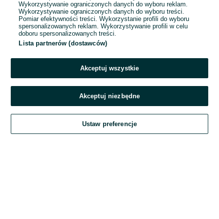
Wykorzystywanie ograniczonych danych do wyboru reklam.
Wykorzystywanie ograniczonych danych do wyboru treści.
Hasło
Pomiar efektywności treści. Wykorzystanie profili do wyboru
spersonalizowanych reklam. Wykorzystywanie profili w celu
doboru spersonalizowanych treści.
Lista partnerów (dostawców)
Nie pamiętasz hasła?
Akceptuj wszystkie
Zaloguj się
Akceptuj niezbędne
Kontynuując za pośrednictwem jednego z dostawców wskazanych powyżej,
Ustaw preferencje
akceptuję
Regulamin serwisu
OLX.pl w jego aktualnym brzmieniu.