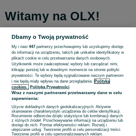
Witamy na OLX!
Dbamy o Twoją prywatność
Kontynuuj przez Facebooka
My i nasi
447
partnerzy przechowujemy lub uzyskujemy dostęp
do informacji na urządzeniu, takich jak unikalne identyfikatory w
Kontynuuj przez konto Apple
plikach cookie w celu przetwarzania danych osobowych.
Użytkownik może zaakceptować wybory lub zarządzać nimi,
klikając poniżej lub w dowolnym momencie na stronie polityki
prywatności. Te wybory będą sygnalizowane naszym partnerom
Kontynuuj przez konto Google
i nie będą miały wpływu na dane przeglądania.
Polityka
cookies,
Polityka Prywatności
Wraz z naszymi partnerami przetwarzamy dane w celu
LUB
zapewnienia:
Zaloguj się
Załóż konto
Użycie dokładnych danych geolokalizacyjnych. Aktywne
skanowanie charakterystyki urządzenia do celów identyfikacji.
Rozumienie odbiorców dzięki statystyce lub kombinacji danych
E-mail
z różnych źródeł. Przechowywanie informacji na urządzeniu lub
dostęp do nich. Pomiar efektywności reklam. Rozwój i
ulepszanie usług. Tworzenie profili w celu personalizacji treści.
Tworzenie profili w celu spersonalizowanych reklam.