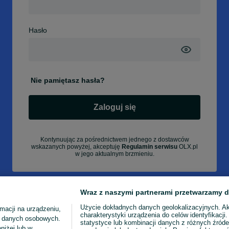
Hasło
Nie pamiętasz hasła?
Zaloguj się
Kontynuując za pośrednictwem jednego z dostawców
wskazanych powyżej, akceptuję
Regulamin serwisu
OLX.pl
w jego aktualnym brzmieniu.
Wraz z naszymi partnerami przetwarzamy d
Użycie dokładnych danych geolokalizacyjnych. A
macji na urządzeniu,
charakterystyki urządzenia do celów identyfikacji
ia danych osobowych.
statystyce lub kombinacji danych z różnych źróde
niżej lub w