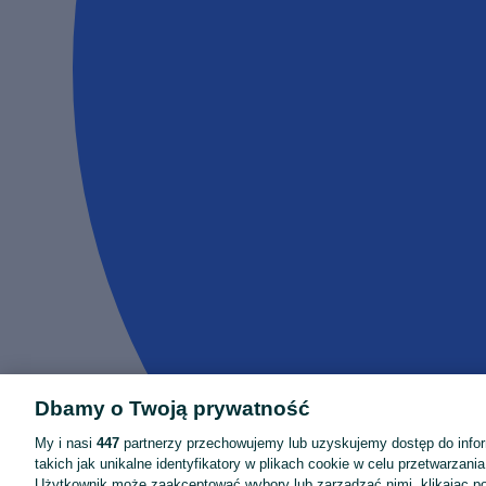
Dbamy o Twoją prywatność
My i nasi
447
partnerzy przechowujemy lub uzyskujemy dostęp do infor
takich jak unikalne identyfikatory w plikach cookie w celu przetwarzan
Użytkownik może zaakceptować wybory lub zarządzać nimi, klikając po