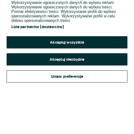
Wykorzystywanie ograniczonych danych do wyboru reklam.
Wykorzystywanie ograniczonych danych do wyboru treści.
Hasło
Pomiar efektywności treści. Wykorzystanie profili do wyboru
spersonalizowanych reklam. Wykorzystywanie profili w celu
doboru spersonalizowanych treści.
Lista partnerów (dostawców)
Nie pamiętasz hasła?
Akceptuj wszystkie
Zaloguj się
Akceptuj niezbędne
Kontynuując za pośrednictwem jednego z dostawców wskazanych powyżej,
Ustaw preferencje
Regulamin serwisu
akceptuję
OLX.pl w jego aktualnym brzmieniu.