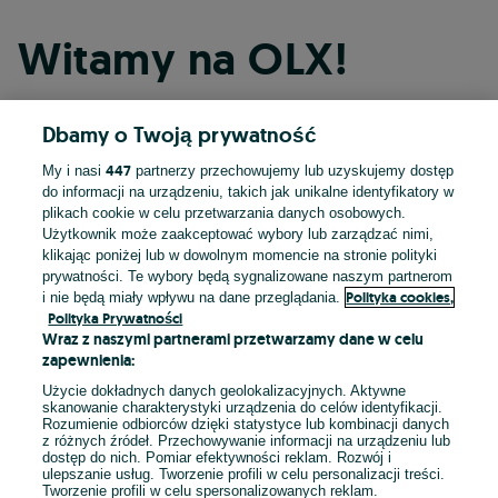
Witamy na OLX!
Dbamy o Twoją prywatność
Kontynuuj przez Facebooka
447
My i nasi
partnerzy przechowujemy lub uzyskujemy dostęp
do informacji na urządzeniu, takich jak unikalne identyfikatory w
Kontynuuj przez konto Apple
plikach cookie w celu przetwarzania danych osobowych.
Użytkownik może zaakceptować wybory lub zarządzać nimi,
klikając poniżej lub w dowolnym momencie na stronie polityki
prywatności. Te wybory będą sygnalizowane naszym partnerom
Kontynuuj przez konto Google
Polityka cookies,
i nie będą miały wpływu na dane przeglądania.
Polityka Prywatności
Wraz z naszymi partnerami przetwarzamy dane w celu
LUB
zapewnienia:
Zaloguj się
Załóż konto
Użycie dokładnych danych geolokalizacyjnych. Aktywne
skanowanie charakterystyki urządzenia do celów identyfikacji.
Rozumienie odbiorców dzięki statystyce lub kombinacji danych
E-mail
z różnych źródeł. Przechowywanie informacji na urządzeniu lub
dostęp do nich. Pomiar efektywności reklam. Rozwój i
ulepszanie usług. Tworzenie profili w celu personalizacji treści.
Tworzenie profili w celu spersonalizowanych reklam.